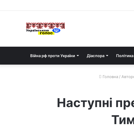
Війна рф проти України
Діаспора
Політика
Головна
/
Авторс
Наступні пр
Тим