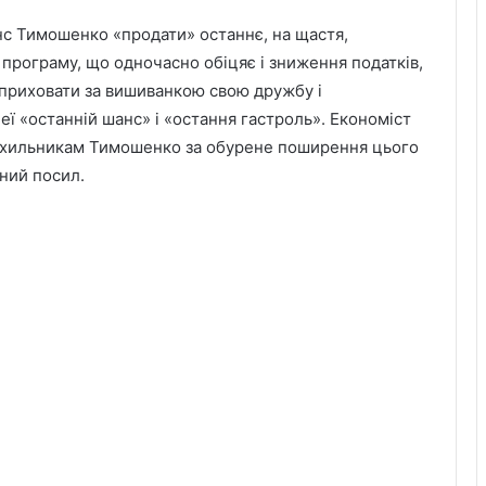
нс Тимошенко «продати» останнє, на щастя,
програму, що одночасно обіцяє і зниження податків,
с приховати за вишиванкою свою дружбу і
еї «останній шанс» і «остання гастроль». Економіст
ихильникам Тимошенко за обурене поширення цього
ьний посил.