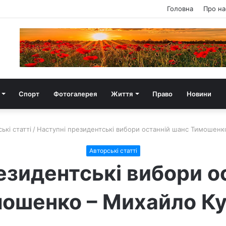
Головна
Про на
Спорт
Фотогалерея
Життя
Право
Новини
ькі статті
/
Наступні президентські вибори останній шанс Тимошенк
Авторські статті
езидентські вибори о
ошенко – Михайло К