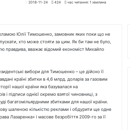
2018-11-24
424
час читання: 1 хвилина
рекламою Юлії Тимошенко, замовник яких поки що не
ускати, хто може стояти за цим. Як би там не було,
стю правдива, вважає відомий економіст Михайло
езидентські вибори для Тимошенко – це дійсно її
авдані країні збитки в 4,6 млрд. доларів за газовим
торії нашої країни яка базувалася на
в і підписи однієї окремо взятої чиновниці, з
ді багатомільярдними збитками для нашої країни.
ову шаленою кількістю реклами і обдурити ще одне
рава Лазаренка» і масове безробіття 2009-го за її