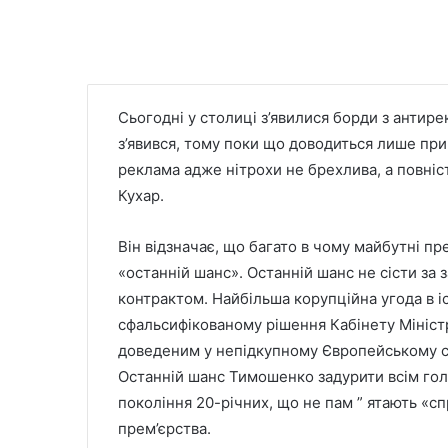
Сьогодні у столиці з’явилися борди з анти
з’явився, тому поки що доводиться лише прип
реклама адже нітрохи не брехлива, а повні
Кухар.
Він відзначає, що багато в чому майбутні пр
«останній шанс». Останній шанс не сісти за з
контрактом. Найбільша корупційна угода в іс
сфальсифікованому рішення Кабінету Міністрі
доведеним у непідкупному Європейському су
Останній шанс Тимошенко задурити всім гол
покоління 20-річних, що не пам ” ятають «сп
прем’єрства.