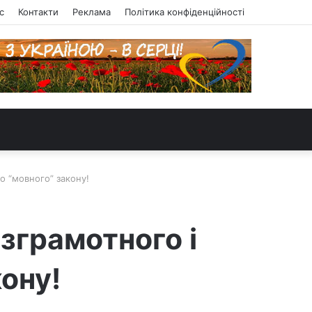
с
Контакти
Реклама
Політика конфіденційності
о “мовного” закону!
езграмотного і
ону!