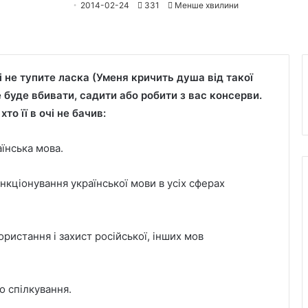
2014-02-24
331
Менше хвилини
 не тупите ласка (Уменя кричить душа від такої
е буде вбивати, садити або робити з вас консерви.
то її в очі не бачив:
їнська мова.
нкціонування української мови в усіх сферах
ористання і захист російської, інших мов
 спілкування.