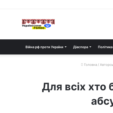
Війна рф проти України
Діаспора
Політика
Головна
/
Авторськ
Для всіх хто 
абс