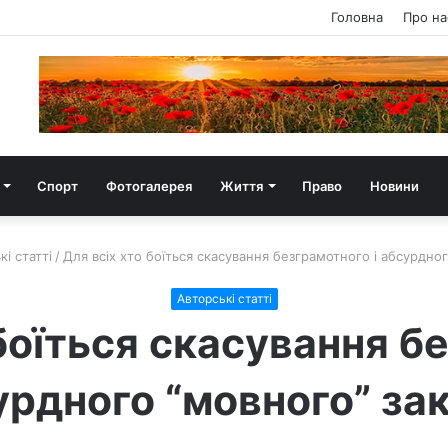
Головна
Про на
Спорт
Фотогалерея
Життя
Право
Новини
і статті
/
Для всіх хто боїться скасування безграмотного і абсурдног
Авторські статті
боїться скасування б
урдного “мовного” зак