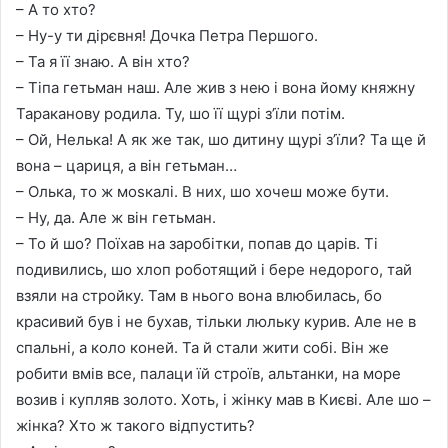
– А то хто?
– Ну-у ти дірєвня! Дочка Петра Першого.
– Та я її знаю. А він хто?
– Тіпа гетьман наш. Але жив з нею і вона йому княжну
Тараканову родила. Ту, шо її щурі з’їли потім.
– Ой, Нелька! А як же так, шо дитину щурі з’їли? Та ще й
вона – цариця, а він гетьман…
– Олька, то ж моsкалі. В них, шо хочеш може бути.
– Ну, да. Але ж він гетьман.
– То й шо? Поїхав на заробітки, попав до царів. Ті
подивились, шо хлоп роботящий і бере недорого, тай
взяли на стройку. Там в нього вона влюбилась, бо
красивий був і не бухав, тільки люльку курив. Але не в
спальні, а коло коней. Та й стали жити собі. Він же
робити вмів все, палаци їй строїв, альтанки, на море
возив і купляв золото. Хоть, і жінку мав в Києві. Але шо –
жінка? Хто ж такого відпустить?