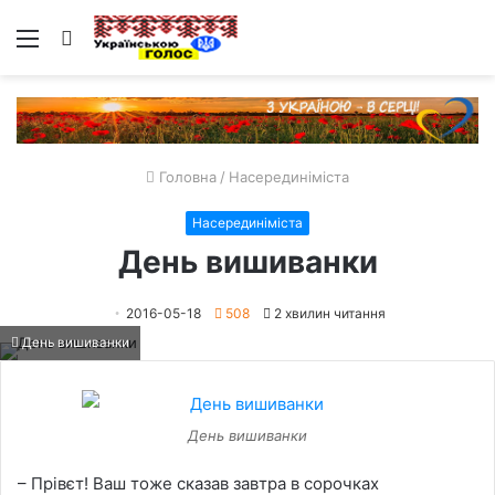
Меню
Пошук
Головна
/
Насерединіміста
Насерединіміста
День вишиванки
2016-05-18
508
2 хвилин читання
День вишиванки
День вишиванки
– Прівєт! Ваш тоже сказав завтра в сорочках