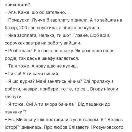
приходити?
– Ага. Каже, шо обізатєльно.
– Придурки! Лучче б зарплату підняли. А то зайшла на
базар, 200 грн спустила, а нічого не купила.
– Яка зарплата, Нелька, ти шо? Главне, шоб всі в
сорочках завтра на роботу вийшли.
– Розбіглась! Я в свою не влажу. Як рознесло після
родів, так десь в шкафу валяється.
– Та я тоже. А нову щас не купиш.
– Ги-ги! А ти сама виший.
– Я шо дурна? Мені занятись нічим? Єлі прилажу з
роботи, навари, прибери, то те, то се… Вгору ніколи
глянути.
– Я тоже. Ой! А ти вчора бачила ” Від пацанки до
панянки”?
– Нє. Ми ж спутнік поставили з усілітєльом. Я ” Велікіє
історії” дивилась. Про любов Єлізавєти і Розумовского.