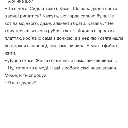
– А жінка шо?
– Та нічого. Сиділа тихо в Києві. Шо вона дурна проти
цариці рипатись? Кажуть, шо горда сильно була. Не
хотіла від нього, даже, аліменти брати. Казала : ” Не
хочу моsкальського рубля в хаті!”. Ходила в простих
платтях, кроїла їх сама з дочкою, а в неділю і свята йшла
до церкви в сорочці, яку сама вишила. А могла файно
жити.
– Дурна якась! Жінка гетьмана, а сама шиє-вишиває…
– Ну, тепер то в моді. Наші з роботи самі навишивали.
Може, й ти спробуй.
– Я шо : дурна?…