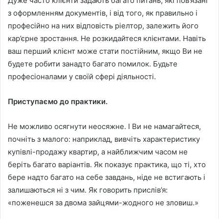
Дуже часто клієнти задають багато питань, які пов’язані
з оформленням документів, і від того, як правильно і
професійно на них відповість ріелтор, залежить його
кар’єрне зростання. Не розкидайтеся клієнтами. Навіть
ваш перший клієнт може стати постійним, якщо Ви не
будете робити занадто багато помилок. Будьте
професіоналами у своїй сфері діяльності.
Приступаємо до практики.
Не можливо осягнути неосяжне. І Ви не намагайтеся,
почніть з малого: наприклад, вивчіть характеристику
купівлі-продажу квартир, а найближчим часом не
беріть багато варіантів. Як показує практика, що ті, хто
бере надто багато на себе завдань, ніде не встигають і
залишаються ні з чим. Як говорить прислів’я:
«поженешся за двома зайцями-жодного не зловиш.»