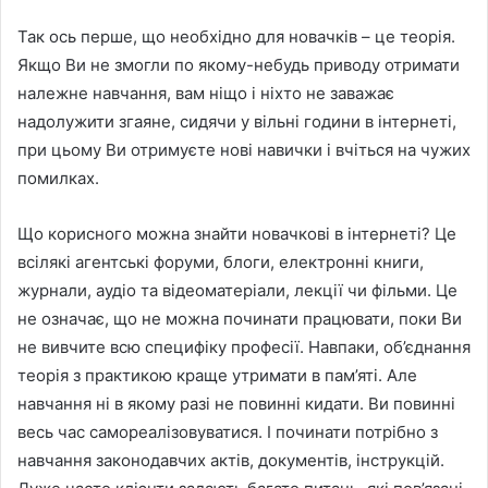
Так ось перше, що необхідно для новачків – це теорія.
Якщо Ви не змогли по якому-небудь приводу отримати
належне навчання, вам ніщо і ніхто не заважає
надолужити згаяне, сидячи у вільні години в інтернеті,
при цьому Ви отримуєте нові навички і вчіться на чужих
помилках.
Що корисного можна знайти новачкові в інтернеті? Це
всілякі агентські форуми, блоги, електронні книги,
журнали, аудіо та відеоматеріали, лекції чи фільми. Це
не означає, що не можна починати працювати, поки Ви
не вивчите всю специфіку професії. Навпаки, об’єднання
теорія з практикою краще утримати в пам’яті. Але
навчання ні в якому разі не повинні кидати. Ви повинні
весь час самореалізовуватися. І починати потрібно з
навчання законодавчих актів, документів, інструкцій.