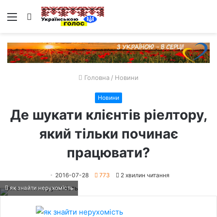
Меню
Пошук
Головна
/
Новини
Новини
Де шукати клієнтів ріелтору,
який тільки починає
працювати?
2016-07-28
773
2 хвилин читання
як знайти нерухомість