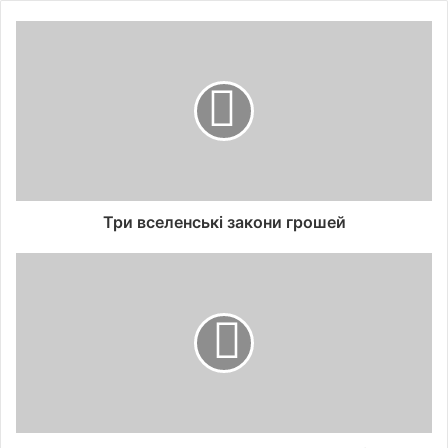
Три вселенські закони грошей