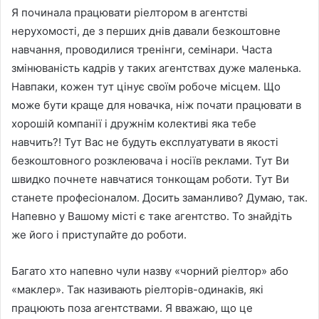
Я починала працювати ріелтором в агентстві
нерухомості, де з перших днів давали безкоштовне
навчання, проводилися тренінги, семінари. Часта
змінюваність кадрів у таких агентствах дуже маленька.
Навпаки, кожен тут цінує своїм робоче місцем. Що
може бути краще для новачка, ніж почати працювати в
хорошій компанії і дружнім колективі яка тебе
навчить?! Тут Вас не будуть експлуатувати в якості
безкоштовного розклеювача і носіїв реклами. Тут Ви
швидко почнете навчатися тонкощам роботи. Тут Ви
станете професіоналом. Досить заманливо? Думаю, так.
Напевно у Вашому місті є таке агентство. То знайдіть
же його і приступайте до роботи.
Багато хто напевно чули назву «чорний ріелтор» або
«маклер». Так називають ріелторів-одинаків, які
працюють поза агентствами. Я вважаю, що це