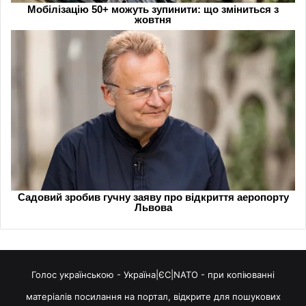
Голос українською - Україна|ЄС|NATO - при копіюванні
матеріалів посилання на портал, відкрите для пошукових