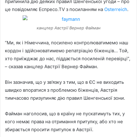
припинила дію деяких правил Шенгенської угоди – про
це повідомляє
Еспресо.TV з посиланням на
Osterreich
.
канцлер Австрії Вернер Файман
“Ми, як і Німеччина, посилено контролюватимемо наш
кордон і здійснюватимемо репатріацію біженців… Той,
хто приїжджає до нас, піддається посиленій перевірці”,
– сказав канцлер Австрії Вернер Файман.
Він зазначив, що у зв’язку з тим, що в ЄС не виходить
швидко впоратися з проблемою біженців, Австрія
тимчасово призупиняє дію правил Шенгенської зони.
Файман наголосив, що в країну не пускатимуть тих, у
кого немає права на отримання притулку, або хто не
збирається просити притулок в Австрії.