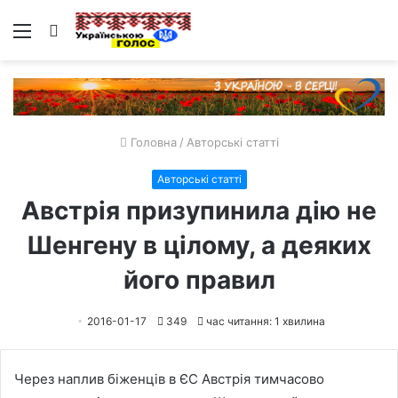
Меню
Пошук
Головна
/
Авторські статті
Авторські статті
Австрія призупинила дію не
Шенгену в цілому, а деяких
його правил
2016-01-17
349
час читання: 1 хвилина
Через наплив біженців в ЄС Австрія тимчасово