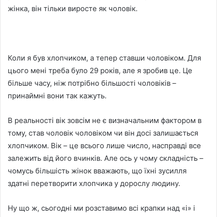
жінка, він тільки виросте як чоловік.
Коли я був хлопчиком, а тепер ставши чоловіком. Для
цього мені треба було 29 років, але я зробив це. Це
більше часу, ніж потрібно більшості чоловіків –
принаймні вони так кажуть.
В реальності вік зовсім не є визначальним фактором в
тому, став чоловік чоловіком чи він досі залишається
хлопчиком. Вік – це всього лише число, насправді все
залежить від його вчинків. Але ось у чому складність –
чомусь більшість жінок вважають, що їхні зусилля
здатні перетворити хлопчика у дорослу людину.
Ну що ж, сьогодні ми розставимо всі крапки над «i» і