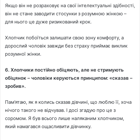
Якщо він не розраховує на свої інтелектуальні здібності,
він не стане заводити стосунки з розумною жінкою –
для нього це дуже ризикований крок.
Хлопчик побоїться залишати свою зону комфорту, а
дорослий чоловік завжди без страху приймає виклик
розумної жінки.
6. Хлопчики постійно обіцяють, але не стримують
обіцянок – чоловіки керуються принципом: «сказав –
зробив».
Пам’ятаю, як я колись сказав дівчині, що люблю її, хоча
нічого такого не відчував. І досі згадую про це з
соромом. Я був всього лише наляканим хлопчиком,
який намагався ощасливити дівчинку.