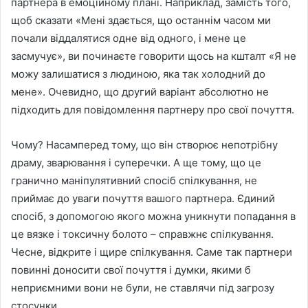
партнера в емоційному плані. Наприклад, замість того,
щоб сказати «Мені здається, що останнім часом ми
почали віддалятися одне від одного, і мене це
засмучує», ви починаєте говорити щось на кшталт «Я не
можу залишатися з людиною, яка так холодний до
мене». Очевидно, що другий варіант абсолютно не
підходить для повідомлення партнеру про свої почуття.
Чому? Насамперед тому, що він створює непотрібну
драму, зварювання і суперечки. А ще тому, що це
гранично маніпулятивний спосіб спілкування, не
приймає до уваги почуття вашого партнера. Єдиний
спосіб, з допомогою якого можна уникнути попадання в
це вязке і токсичну болото – справжнє спілкування.
Чесне, відкрите і щире спілкування. Саме так партнери
повинні доносити свої почуття і думки, якими б
неприємними вони не були, не ставлячи під загрозу
стосунки.