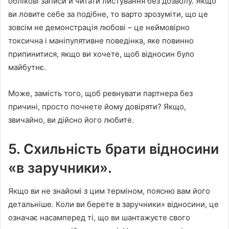
облікові записи й читати листування без дозволу. Якщо
ви ловите себе за подібне, то варто зрозуміти, що це
зовсім не демонстрація любові – це неймовірно
токсична і маніпулятивне поведінка, яке повинно
припинитися, якщо ви хочете, щоб відносин було
майбутнє.
Може, замість того, щоб ревнувати партнера без
причині, просто почнете йому довіряти? Якщо,
звичайно, ви дійсно його любите.
5. Схильність брати відносини
«в заручники».
Якщо ви не знайомі з цим терміном, поясню вам його
детальніше. Коли ви берете в заручники» відносини, це
означає насамперед ті, що ви шантажуєте свого