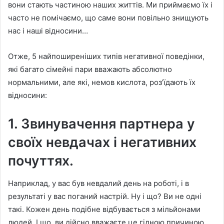
вони стають частиною наших життів. Ми приймаємо їх і
часто не помічаємо, що саме вони повільно знищують
нас і наші відносини…
Отже, 5 найпоширеніших типів негативної поведінки,
які багато сімейні пари вважають абсолютно
нормальними, але які, немов кислота, роз’їдають їх
відносини:
1. Звинувачення партнера у
своїх невдачах і негативних
почуттях.
Наприклад, у вас був невдалий день на роботі, і в
результаті у вас поганий настрій. Ну і що? Ви не одні
такі. Кожен день подібне відбувається з мільйонами
людей. І що, ви дійсно вважаєте це гідною причиною