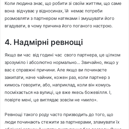
Коли людина знає, що робити зі своїм життям, що саме
вона відчуває у відносинах, їй немає потреби
розмовляти з партнером натяками і змушувати його
вгадувати, в чому причина його поганого настрою.
4. Надмірні ревнощі
Якщо ви час від годині час свого партнера, це цілком
зрозуміло і абсолютно нормально… Звичайно, якщо у
вас є справжні причини. Але якщо ви починаєте
закипати, наче чайник, кожен раз, коли партнер з
кимось говорити, або, наприклад, коли він комусь
посміхається на вулиці, це вже якесь божевілля. І,
повірте мені, це виглядає зовсім не «мило».
Ревнощі такого роду часто призводить до того, що
люди починають стежити за партнерами, зламувати їх