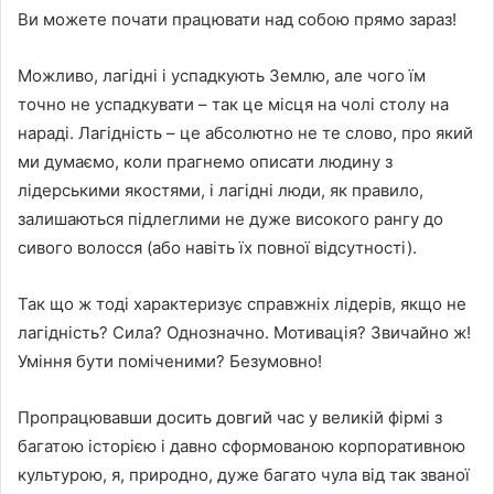
Ви можете почати працювати над собою прямо зараз!
Можливо, лагідні і успадкують Землю, але чого їм
точно не успадкувати – так це місця на чолі столу на
нараді. Лагідність – це абсолютно не те слово, про який
ми думаємо, коли прагнемо описати людину з
лідерськими якостями, і лагідні люди, як правило,
залишаються підлеглими не дуже високого рангу до
сивого волосся (або навіть їх повної відсутності).
Так що ж тоді характеризує справжніх лідерів, якщо не
лагідність? Сила? Однозначно. Мотивація? Звичайно ж!
Уміння бути поміченими? Безумовно!
Пропрацювавши досить довгий час у великій фірмі з
багатою історією і давно сформованою корпоративною
культурою, я, природно, дуже багато чула від так званої