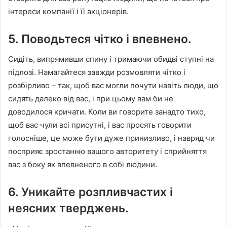
інтереси компанії і її акціонерів.
5. Поводьтеся чітко і впевнено.
Сидіть, випрямивши спину і тримаючи обидві ступні на
підлозі. Намагайтеся завжди розмовляти чітко і
розбірливо – так, щоб вас могли почути навіть люди, що
сидять далеко від вас, і при цьому вам би не
доводилося кричати. Коли ви говорите занадто тихо,
щоб вас чули всі присутні, і вас просять говорити
голосніше, це може бути дуже принизливо, і навряд чи
посприяє зростанню вашого авторитету і сприйняття
вас з боку як впевненого в собі людини.
6. Уникайте розпливчастих і
неясних тверджень.