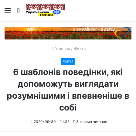
Меню
Пошук
Головна
/
Життя
Життя
6 шаблонів поведінки, які
допоможуть виглядати
розумнішими і впевненіше в
собі
2020-09-30
435
3 хвилин читання