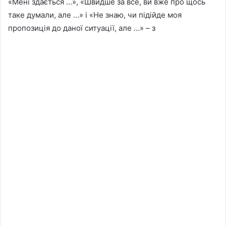
«Мені здається …», «Швидше за все, ви вже про щось
таке думали, але …» і «Не знаю, чи підійде моя
пропозиція до даної ситуації, але …» – з