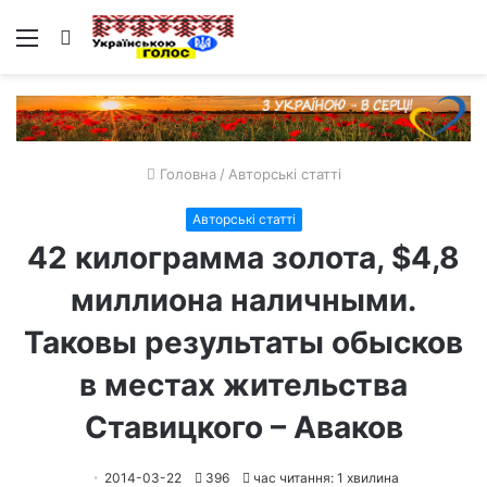
Меню
Пошук
Головна
/
Авторські статті
Авторські статті
42 килограмма золота, $4,8
миллиона наличными.
Таковы результаты обысков
в местах жительства
Ставицкого – Аваков
2014-03-22
396
час читання: 1 хвилина