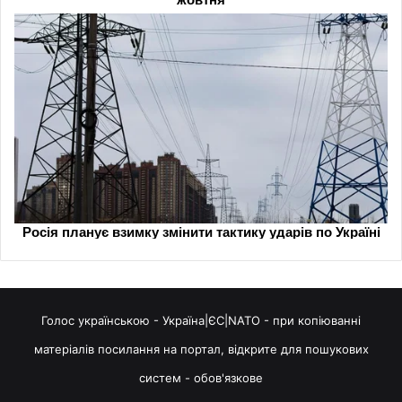
Голос українською - Україна|ЄС|NATO - при копіюванні
матеріалів посилання на портал, відкрите для пошукових
систем - обов'язкове