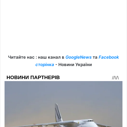
Читайте нас : наш канал в
GoogleNews
та
Facebook
сторінка
- Новини України