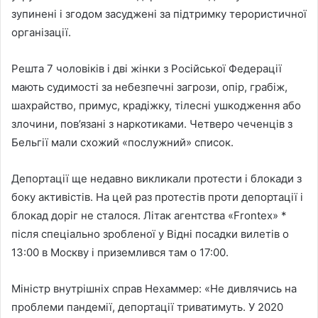
зупинені і згодом засуджені за підтримку терористичної
організації.
Решта 7 чоловіків і дві жінки з Російської Федерації
мають судимості за небезпечні загрози, опір, грабіж,
шахрайство, примус, крадіжку, тілесні ушкодження або
злочини, пов’язані з наркотиками. Четверо чеченців з
Бельгії мали схожий «послужний» список.
Депортації ще недавно викликали протести і блокади з
боку активістів. На цей раз протестів проти депортації і
блокад доріг не сталося. Літак агентства «Frontex» *
після спеціально зробленої у Відні посадки вилетів о
13:00 в Москву і приземлився там о 17:00.
Міністр внутрішніх справ Нехаммер: «Не дивлячись на
проблеми пандемії, депортації триватимуть. У 2020