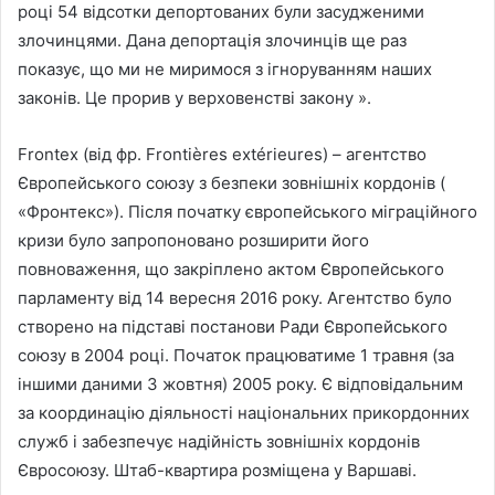
році 54 відсотки депортованих були засудженими
злочинцями. Дана депортація злочинців ще раз
показує, що ми не миримося з ігноруванням наших
законів. Це прорив у верховенстві закону ».
Frontex (від фр. Frontières extérieures) – агентство
Європейського союзу з безпеки зовнішніх кордонів (
«Фронтекс»). Після початку європейського міграційного
кризи було запропоновано розширити його
повноваження, що закріплено актом Європейського
парламенту від 14 вересня 2016 року. Агентство було
створено на підставі постанови Ради Європейського
союзу в 2004 році. Початок працюватиме 1 травня (за
іншими даними 3 жовтня) 2005 року. Є відповідальним
за координацію діяльності національних прикордонних
служб і забезпечує надійність зовнішніх кордонів
Євросоюзу. Штаб-квартира розміщена у Варшаві.