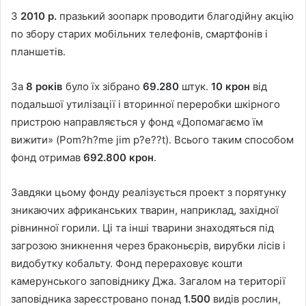
З
2010 р
.
празький зоопарк проводити благодійну акцію
по збору старих мобільних телефонів, смартфонів і
планшетів.
За
8 років
було їх зібрано
69.280
штук.
10 крон
від
подальшої утилізації і вторинної переробки шкірного
пристрою направляється у фонд «Допомагаємо їм
вижити» (Pom?h?me jim p?e??t). Всього таким способом
фонд отримав
692.800 крон
.
Завдяки цьому фонду реалізується проект з порятунку
зникаючих африканських тварин, наприклад, західної
рівнинної горили. Ці та інші тварини знаходяться під
загрозою зникнення через браконьєрів, вирубки лісів і
видобутку кобальту. Фонд перераховує кошти
камерунського заповіднику Джа. Загалом на території
заповідника зареєстровано понад
1.500
видів рослин,