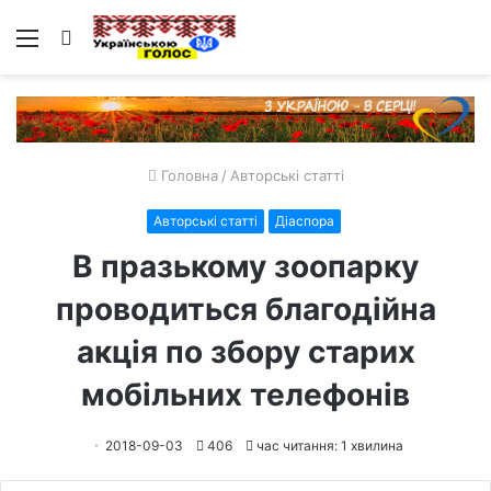
Меню
Пошук
Головна
/
Авторські статті
Авторські статті
Діаспора
В празькому зоопарку
проводиться благодійна
акція по збору старих
мобільних телефонів
2018-09-03
406
час читання: 1 хвилина