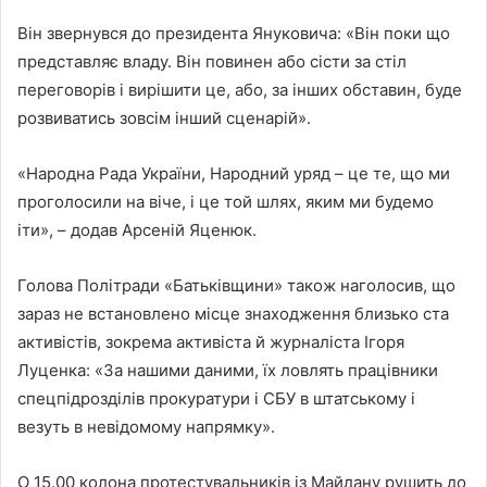
Він звернувся до президента Януковича: «Він поки що
представляє владу. Він повинен або сісти за стіл
переговорів і вирішити це, або, за інших обставин, буде
розвиватись зовсім інший сценарій».
«Народна Рада України, Народний уряд – це те, що ми
проголосили на віче, і це той шлях, яким ми будемо
іти», – додав Арсеній Яценюк.
Голова Політради «Батьківщини» також наголосив, що
зараз не встановлено місце знаходження близько ста
активістів, зокрема активіста й журналіста Ігоря
Луценка: «За нашими даними, їх ловлять працівники
спецпідрозділів прокуратури і СБУ в штатському і
везуть в невідомому напрямку».
О 15.00 колона протестувальників із Майдану рушить до