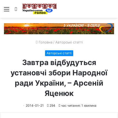
Меню
Пошук
Головна
/
Авторські статті
Авторські статті
Завтра відбудуться
установчі збори Народної
ради України, – Арсеній
Яценюк
2014-01-21
294
час читання: 1 хвилина