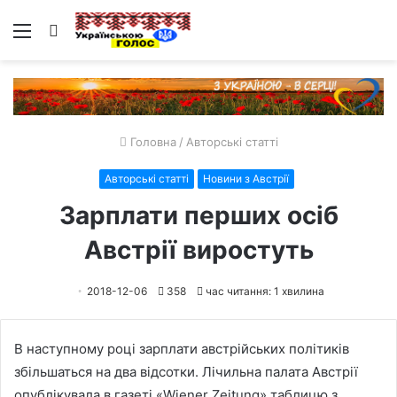
Меню
Пошук
Головна
/
Авторські статті
Авторські статті
Новини з Австрії
Зарплати перших осіб
Австрії виростуть
2018-12-06
358
час читання: 1 хвилина
В наступному році зарплати австрійських політиків
збільшаться на два відсотки. Лічильна палата Австрії
опублікувала в газеті «Wiener Zeitung» таблицю з