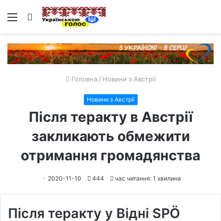
Меню
Пошук
Головна
/
Новини з Австрії
Новини з Австрії
Після теракту в Австрії
закликають обмежити
отримання громадянства
2020-11-10
444
час читання: 1 хвилина
Після теракту у Відні SPÖ