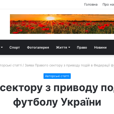
Головна
Про на
Спорт
Фотогалерея
Життя
Право
Новини
торські статті
/
Заява Правого сектору з приводу подій в Федерації ф
Авторські статті
сектору з приводу по
футболу України