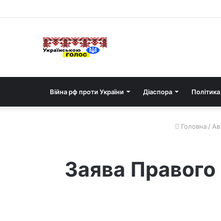
Війна рф проти України
Діаспора
Політика
Головна
/
Ав
Заява Правого 