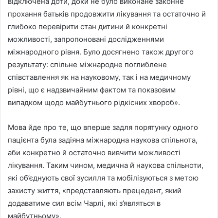
відключена доти, доки не було виконане законне
прохання батьків продовжити лікування та остаточно й
глибоко перевірити стан дитини й конкретні
можливості, запропоновані дослідженнями
міжнародного рівня. Було досягнено також другого
результату: спільне міжнародне поглиблене
співставлення як на науковому, так і на медичному
рівні, що є надзвичайним фактом та показовим
випадком щодо майбутнього рідкісних хвороб».
Мова йде про те, що вперше задля порятунку одного
пацієнта була задіяна міжнародна наукова спільнота,
аби конкретно й остаточно вивчити можливості
лікування. Таким чином, медична й наукова спільноти,
які об’єднують свої зусилля та мобілізуються з метою
захисту життя, «представляють прецедент, який
додаватиме сил всім Чарлі, які з’являться в
майбутньому».