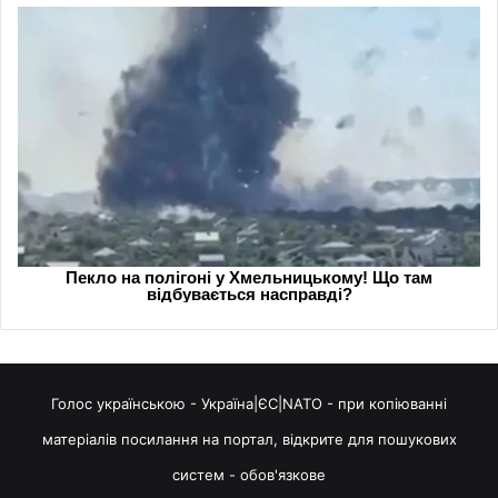
Голос українською - Україна|ЄС|NATO - при копіюванні
матеріалів посилання на портал, відкрите для пошукових
систем - обов'язкове