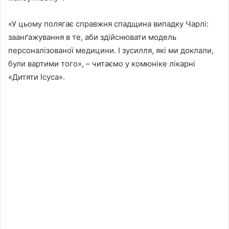
«У цьому полягає справжня спадщина випадку Чарлі:
заанґажування в те, аби здійснювати модель
персоналізованої медицини. І зусилля, які ми доклали,
були вартими того», – читаємо у комюніке лікарні
«Дитяти Ісуса».