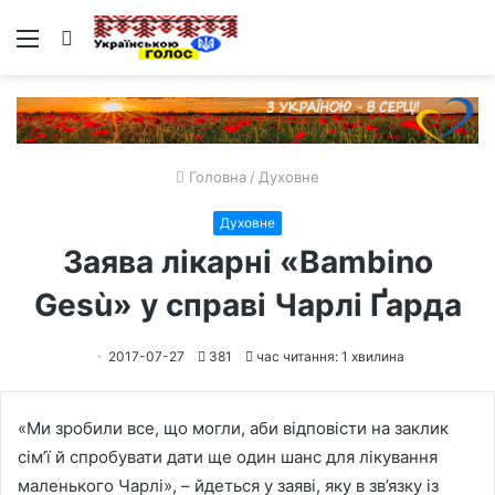
Меню
Пошук
Головна
/
Духовне
Духовне
Заява лікарні «Bambino
Gesù» у справі Чарлі Ґарда
2017-07-27
381
час читання: 1 хвилина
«Ми зробили все, що могли, аби відповісти на заклик
сім’ї й спробувати дати ще один шанс для лікування
маленького Чарлі», – йдеться у заяві, яку в зв’язку із