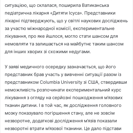
ситуацією, що склалася, поширила Ватиканська
педіатрична лікарня «Дитяти Ісуса». Представники
лікарні підтверджують, що у світлі наукових досліджень
за участю міжнародної комісії, експериментальне
лікування, про яке йшлося, могло стати шансом для
немовляти та залишається на майбутнє таким шансом
для інших хворих зі схожими недугами.
У заяві медичного осередку зазначається, що його
представник брав участь у вивченні ситуації разом із
представником Columbia University зі США, ствердивши
неможливість розпочинати експериментальний курс
лікування з огляду на серйозні пошкодження м’язових
тканин дитини. І в той час, як дослідження головного
мозку показувало погіршення стану, але не зовсім
незворотне, додаткові дослідження м’язів показали
незворотні втрати м’язової тканини. Це дало підстави