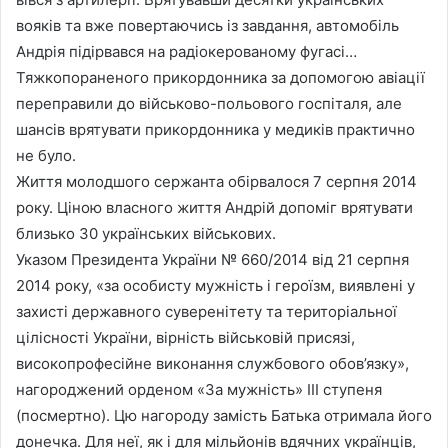
вояків та вже повертаючись із завдання, автомобіль
Андрія підірвався на радіокерованому фугасі…
Тяжкопораненого прикордонника за допомогою авіації
переправили до військово-польового госпіталя, але
шансів врятувати прикордонника у медиків практично
не було.
Життя молодшого сержанта обірвалося 7 серпня 2014
року. Ціною власного життя Андрій допоміг врятувати
близько 30 українських військових.
Указом Президента України № 660/2014 від 21 серпня
2014 року, «за особисту мужність і героїзм, виявлені у
захисті державного суверенітету та територіальної
цілісності України, вірність військовій присязі,
високопрофесійне виконання службового обов’язку»,
нагороджений орденом «За мужність» III ступеня
(посмертно). Цю нагороду замість Батька отримала його
донечка. Для неї, як і для мільйонів вдячних українців,