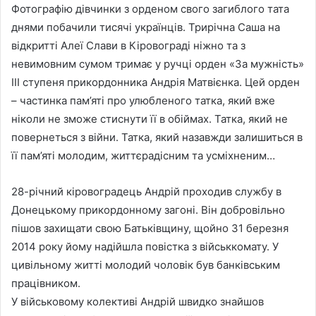
Фотографію дівчинки з орденом свого загиблого тата
днями побачили тисячі українців. Трирічна Саша на
відкритті Алеї Слави в Кіровограді ніжно та з
невимовним сумом тримає у ручці орден «За мужність»
III ступеня прикордонника Андрія Матвієнка. Цей орден
– частинка пам’яті про улюбленого татка, який вже
ніколи не зможе стиснути її в обіймах. Татка, який не
повернеться з війни. Татка, який назавжди залишиться в
її пам’яті молодим, життєрадісним та усміхненим…
28-річний кіровоградець Андрій проходив службу в
Донецькому прикордонному загоні. Він добровільно
пішов захищати свою Батьківщину, щойно 31 березня
2014 року йому надійшла повістка з військкомату. У
цивільному житті молодий чоловік був банківським
працівником.
У військовому колективі Андрій швидко знайшов