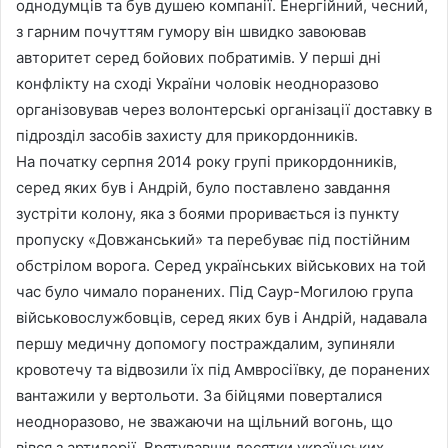
однодумців та був душею компанії. Енергійний, чесний,
з гарним почуттям гумору він швидко завоював
авторитет серед бойових побратимів. У перші дні
конфлікту на сході України чоловік неодноразово
організовував через волонтерські організації доставку в
підрозділ засобів захисту для прикордонників.
На початку серпня 2014 року групі прикордонників,
серед яких був і Андрій, було поставлено завдання
зустріти колону, яка з боями проривається із пункту
пропуску «Довжанський» та перебуває під постійним
обстрілом ворога. Серед українських військових на той
час було чимало поранених. Під Саур-Могилою група
військовослужбовців, серед яких був і Андрій, надавала
першу медичну допомогу постраждалим, зупиняли
кровотечу та відвозили їх під Амвросіївку, де поранених
вантажили у вертольоти. За бійцями поверталися
неодноразово, не зважаючи на щільний вогонь, що
вівся з артилерії. Врятувавши десятки українських