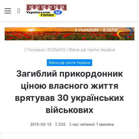
Меню
Пошук
Головна
/
ЄС|NATO
/
Війна рф проти України
Війна рф проти України
Загиблий прикордонник
ціною власного життя
врятував 30 українських
військових
2015-05-13
335
час читання: 1 хвилина