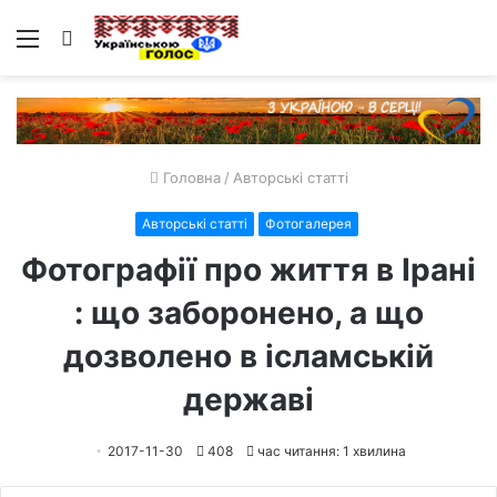
Меню
Пошук
Головна
/
Авторські статті
Авторські статті
Фотогалерея
Фотографії про життя в Ірані
: що заборонено, а що
дозволено в ісламській
державі
2017-11-30
408
час читання: 1 хвилина