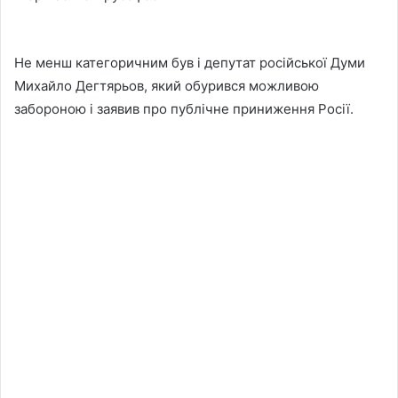
Не менш категоричним був і депутат російської Думи
Михайло Дегтярьов, який обурився можливою
забороною і заявив про публічне приниження Росії.