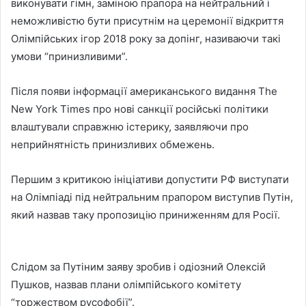
виконувати гімн, заміною прапора на нейтральний і
неможливістю бути присутнім на церемонії відкриття
Олімпійських ігор 2018 року за допінг, називаючи такі
умови “принизливими”.
Після появи інформації американського видання The
New York Times про нові санкції російські політики
влаштували справжню істерику, заявляючи про
неприйнятність принизливих обмежень.
Першим з критикою ініціативи допустити РФ виступати
на Олімпіаді під нейтральним прапором виступив Путін,
який назвав таку пропозицію приниженням для Росії.
Слідом за Путіним заяву зробив і одіозний Олексій
Пушков, назвав плани олімпійського комітету
“торжеством русофобії”.