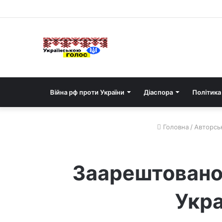
Війна рф проти України
Діаспора
Політика
Головна
/
Авторськ
Заарештовано 
Укра