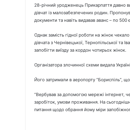
28-річний уродженець Прикарпаття давно виї
дівчат із малозабезпечених родин. Пропонува
документи та навіть видавав аванс – по 500 
Однак замість гідної роботи на жінок чекал
дівчата з Чернівецької, Тернопільської та 
запобігти виїзду за кордон чотирьох жінок.
Організатора злочинної схеми видала Україні 
Його затримали в аеропорту “Бориспіль”, що
“Вербував за допомогою мережі інтернет, чер
заробіток, умови проживання. На сьогоднішн
питання щодо обрання йому міри запобіжного