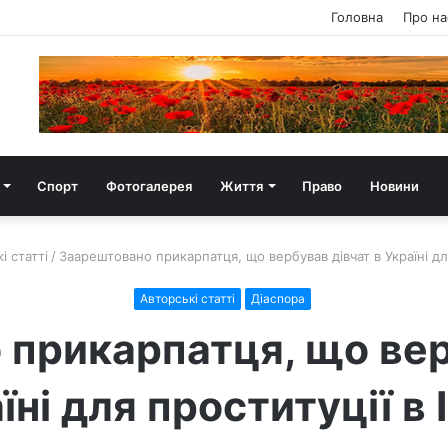
Головна
Про на
Спорт
Фотогалерея
Життя
Право
Новини
і статті
/
Заарештовано прикарпатця, що вербував дівчат в Україні для 
Авторські статті
Діаспора
прикарпатця, що вер
їні для проституції в І