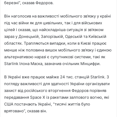
березні”, сказав Федоров.
Він наголосив на важливості мобільного зв’язку у країні
під час війни як для цивільних, так і для військових
цілей і сказав, що найскладніша ситуація зі зв’язком
зараз у Донецькій, Запорізькій, Одеській та Київській
областях. Трапляються випадки, коли в Києві працює
менше ніж половина вишок мобільного зв’язку і єдиною
альтернативою наразі є супутникові системи, такі як
Starlink Ілона Маска, зазначив очільник Мінцифри.
В Україні вже працює майже 24 тис. станцій Starlink. З
погляду важливості для здатності України організувати
захист від російського вторгнення Федоров порівняв
передавання Space X із ракетами залпового вогню, які
США постачають Україні, “тисячі життів було
врятовано”, сказав він.