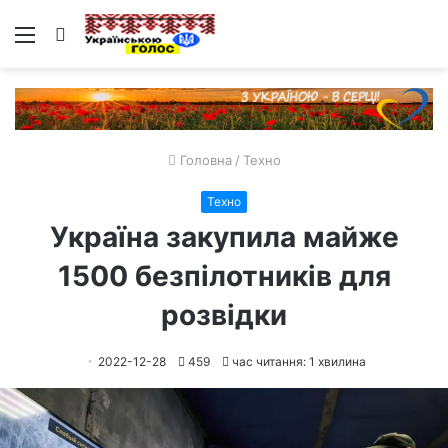
Меню
Пошук
Головна
/
Техно
Техно
Україна закупила майже
1500 безпілотників для
розвідки
2022-12-28
459
час читання: 1 хвилина