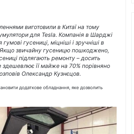
еннями виготовили в Китаї на тому
умулятори для Tesla. Компанія в Шарджі
гумові гусениці, міцніші і зручніші в
и. Якщо звичайну гусеницю пошкоджено,
усениці підлягають ремонту – досить
 здешевлює її майже на 70% порівняно
розповів Олександр Кузнєцов.
ановити додаткове обладнання, яке дозволить