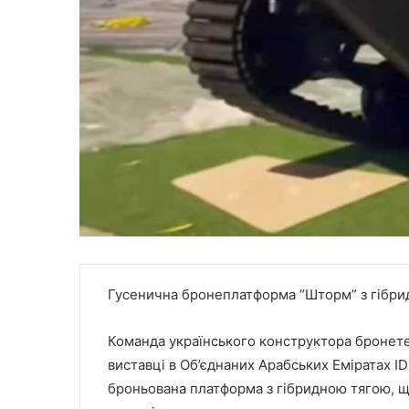
Гусенична бронеплатформа “Шторм” з гібр
Команда українського конструктора бронет
виставці в Об’єднаних Арабських Еміратах I
броньована платформа з гібридною тягою, що