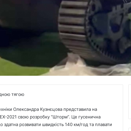
идною тягою
ехніки Олександра Кузнєцова представила на
DEX-2021 свою розробку “Шторм”. Це гусенична
 здатна розвивати швидкість 140 км/год та плавати