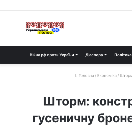
Війна рф проти України
Діаспора
Політика
Головна
/
Економіка
/
Шторм:
Шторм: констр
гусеничну броне