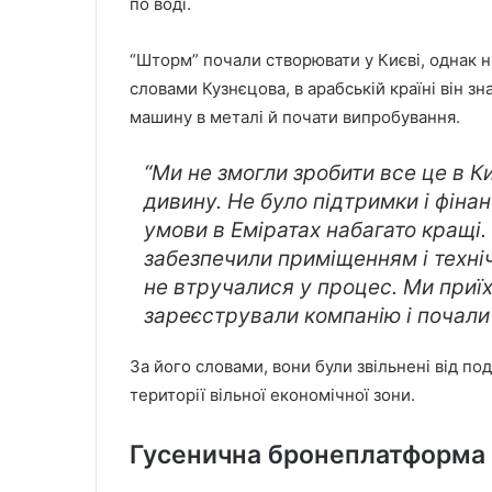
по воді.
“Шторм” почали створювати у Києві, однак ни
словами Кузнєцова, в арабській країні він з
машину в металі й почати випробування.
“Ми не змогли зробити все це в К
дивину. Не було підтримки і фінан
умови в Еміратах набагато кращі.
забезпечили приміщенням і техн
не втручалися у процес. Ми приїх
зареєстрували компанію і почали
За його словами, вони були звільнені від п
території вільної економічної зони.
Гусенична бронеплатформа 