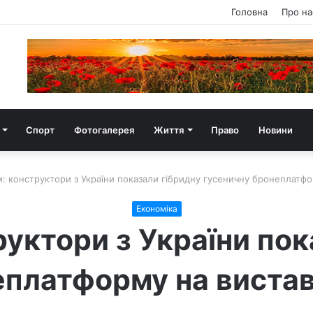
Головна
Про на
Спорт
Фотогалерея
Життя
Право
Новини
 конструктори з України показали гібридну гусеничну бронеплатфор
Економіка
уктори з України пок
платформу на виставц