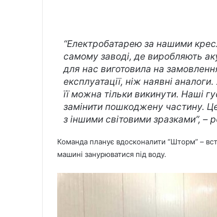
“Електробатарею за нашими кресл
самому заводі, де виробляють ак
для нас виготовила на замовлення 
експлуатації, ніж наявні аналог
її можна тільки викинути. Наші г
замінити пошкоджену частину. Це
з іншими світовими зразками”, – 
Команда планує вдосконалити “Шторм” – вст
машині занурюватися під воду.