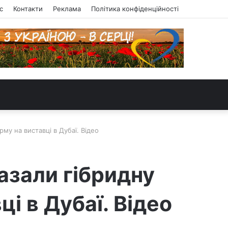
с
Контакти
Реклама
Політика конфіденційності
му на виставці в Дубаї. Відео
азали гібридну
і в Дубаї. Відео