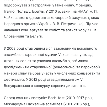
подорожував з гастролями у Німеччину, Францію,
Італію, Польщу, Ізраїль. У 2010 р. закінчив НМАУ ім. П. І.
Чайковського (диригентсько-хоровий факультет, клас
Народного артиста України В. В. Петриченка). Під час
навчання концертував як соліст та артист хору КПІ в
Словаччині та Бельгії.
У 2008 році став одним з співзасновників вокального
ансамблю старовинної музики Vox animae, у складі
якого, як соліст та учасник ансамблю, займався
дослідженням старовинної (ренесансної та барокової)
манери співу та брав участь у численних концертах та
фестивалях. У 2012 році став дипломантом V
Всеукраїнського конкурсу хорових диригентів.
Серед сольних виступів: Bach-fest (2010-2017 рр.),
Міжнародна Пасхальна асамблея (2011-2016 рр.),