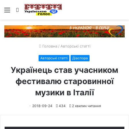
Меню
Пошук
Головна
/
Авторські статті
Авторські статті
Діаспора
Українець став учасником
фестивалю старовинної
музики в Італії
2018-09-24
434
2 хвилин читання