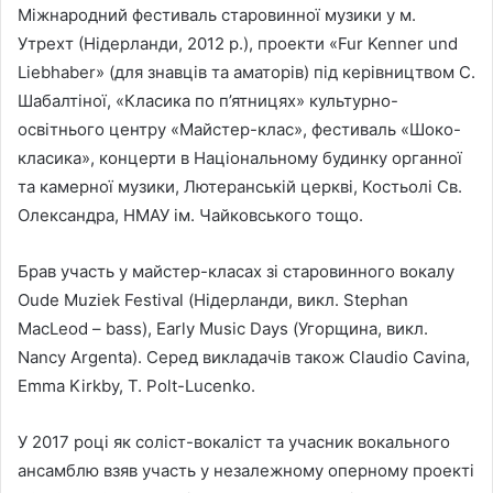
Міжнародний фестиваль старовинної музики у м.
Утрехт (Нідерланди, 2012 р.), проекти «Fur Kenner und
Liebhaber» (для знавців та аматорів) під керівництвом С.
Шабалтіної, «Класика по п’ятницях» культурно-
освітнього центру «Майстер-клас», фестиваль «Шоко-
класика», концерти в Національному будинку органної
та камерної музики, Лютеранській церкві, Костьолі Св.
Олександра, НМАУ ім. Чайковського тощо.
Брав участь у майстер-класах зі старовинного вокалу
Oude Muziek Festival (Нідерланди, викл. Stephan
MacLeod – bass), Еаrly Music Days (Угорщина, викл.
Nancy Argenta). Серед викладачів також Claudio Cavina,
Emma Kirkby, T. Polt-Lucenko.
У 2017 році як соліст-вокаліст та учасник вокального
ансамблю взяв участь у незалежному оперному проекті