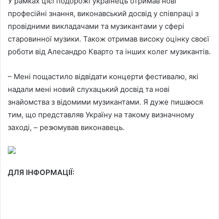
У рамках цієї подорожі українець отримав нові
професійні знання, виконавський досвід у співпраці з
провідними викладачами та музикантами у сфері
старовинної музики. Також отримав високу оцінку своєї
роботи від Алесандро Кварто та інших колег музикантів.
– Мені пощастило відвідати концерти фестивалю, які
надали мені новий слухацький досвід та нові
знайомства з відомими музикантами. Я дуже пишаюся
тим, що представляв Україну на такому визначному
заході, – резюмував виконавець.
ДЛЯ ІНФОРМАЦІЇ: