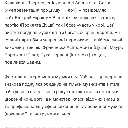
Кавалієрі «Rappressentazione del Anima et di Corpo»
(«Репрезентація про Душу і Тіло»). – повідомляє
сайт Відкрий Україну – В опері я виконував як сольну
партію (Проклята Душа) так і брав участь у хорі. Цей
виступ поєднав музикантів з багатьох країн Європи. На
сольні партії були запрошені переважно італійські знані
виконавці такі як: Франческа Аспромонте (Душа); Мауро
Борджоні (Тіло); Лука Червоні (Інтелект) тощо», –
поділився Вадим.
Фестиваль старовинної музики в м. Урбіно – це щорічна
знакова подія, яка об’єднує не тільки музикантів з Італії,
а й з усього світу. Цього року вона включала не тільки
щоденні концерти, а й майстер-класи відомих знавців
та професіоналів у сфері виконання старовинної музики
(вокальної та інструментальної).