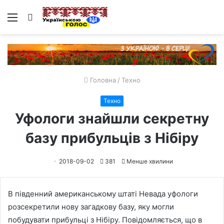
Меню
Пошук
Головна
/
Техно
Техно
Уфологи знайшли секретну
базу прибульців з Нібіру
2018-09-02
381
Менше хвилини
В південний американському штаті Невада уфологи
розсекретили нову загадкову базу, яку могли
побудувати прибульці з Нібіру. Повідомляється, що в