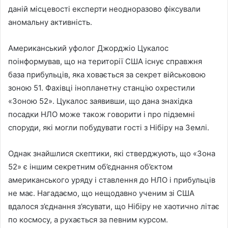
даній місцевості експерти неодноразово фіксували
аномальну активність.
Американський уфолог Джорджіо Цукалос
поінформував, що на території США існує справжня
база прибульців, яка ховається за секрет військовою
зоною 51. Фахівці інопланетну станцію охрестили
«Зоною 52». Цукалос заявивши, що дана знахідка
посадки НЛО може також говорити і про підземні
споруди, які могли побудувати гості з Нібіру на Землі.
Однак знайшлися скептики, які стверджують, що «Зона
52» є іншим секретним об’єднання об’єктом
американського уряду і ставлення до НЛО і прибульців
не має. Нагадаємо, що нещодавно ученим зі США
вдалося з’єднання з’ясувати, що Нібіру не хаотично літає
по космосу, а рухається за певним курсом.