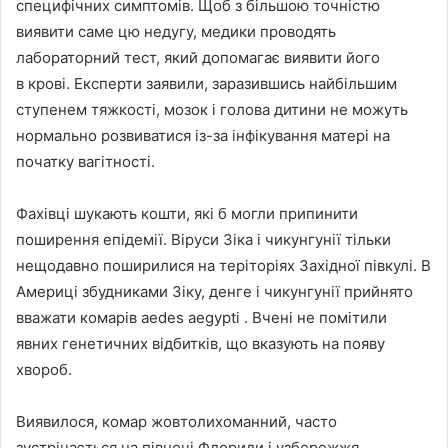
специфічних симптомів. Щоб з більшою точністю
виявити саме цю недугу, медики проводять
лабораторний тест, який допомагає виявити його
в крові. Експерти заявили, заразившись найбільшим
ступенем тяжкості, мозок і голова дитини не можуть
нормально розвиватися із-за інфікування матері на
початку вагітності.
Фахівці шукають кошти, які б могли припинити
поширення епідемії. Віруси Зіка і чикунгунії тільки
нещодавно поширилися на теріторіях Західної півкулі. В
Америці збудниками Зіку, денге і чикунгунії прийнято
вважати комарів aedes aegypti . Вчені не помітили
явних генетичних відбитків, що вказують на появу
хвороб.
Виявилося, комар жовтолихоманний, часто
зустрічається на півночі Флориди і узбережжя