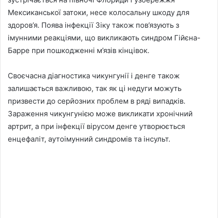
Мексиканської затоки, несе колосальну шкоду для
здоров’я. Поява інфекції Зіку також пов’язують з
імунними реакціями, що викликають синдром Гійєна-
Барре при пошкодженні м’язів кінцівок.
Своєчасна діагностика чикунгунії і денге також
залишається важливою, так як ці недуги можуть
призвести до серйозних проблем в ряді випадків.
Зараження чикунгунією може викликати хронічний
артрит, а при інфекції вірусом денге утворюється
енцефаліт, аутоімунний синдромів та інсульт.