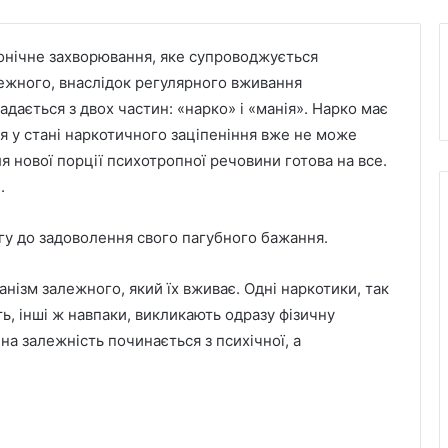
онічне захворювання, яке супроводжується
лежного, внаслідок регулярного вживання
дається з двох частин: «нарко» і «манія». Нарко має
ся у стані наркотичного заціпеніння вже не може
я нової порції психотропної речовини готова на все.
.
гу до задоволення свого пагубного бажання.
нізм залежного, який їх вживає. Одні наркотики, так
ть, інші ж навпаки, викликають одразу фізичну
на залежність починається з психічної, а