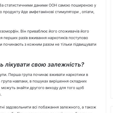
За статистичними даними ООН самою поширеною у
о продукту йде амфетамінові стимулятори , опіати,
дезоморфін. Він приваблює його споживачів його
я перших разів вживання наркотиків поступово
и починають з кожним разом не тільки підвищувати
ь лікувати свою залежність?
рупи. Перша група починає вживати наркотики в
а група навпаки, в пошуках вирішення складних
 можуть знайти другого виходу для того щоб
.
тні задовольнити всі побажання залежного, а також