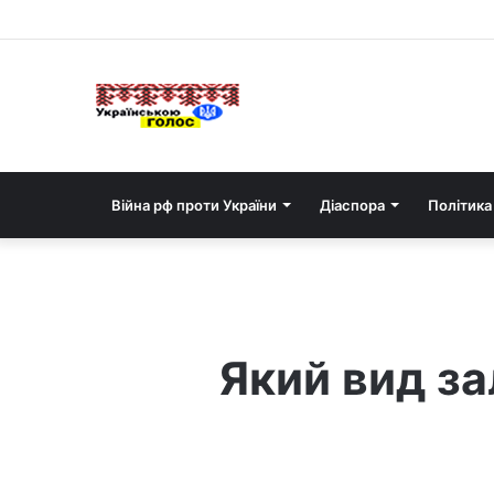
Війна рф проти України
Діаспора
Політика
Який вид з