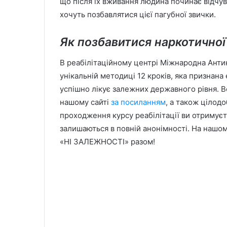
що після їх вживання людина починає відчув
хочуть позбавлятися цієї пагубної звички.
Як позбавитися наркотичної
В реабілітаційному центрі Міжнародна Анти
унікальній методиці 12 кроків, яка признана
успішно лікує залежних державного рівня. 
нашому сайті
за посиланням
, а також цілод
проходження курсу реабілітації ви отримуєт
залишаються в повній анонімності. На нашо
«НІ ЗАЛЕЖНОСТІ» разом!