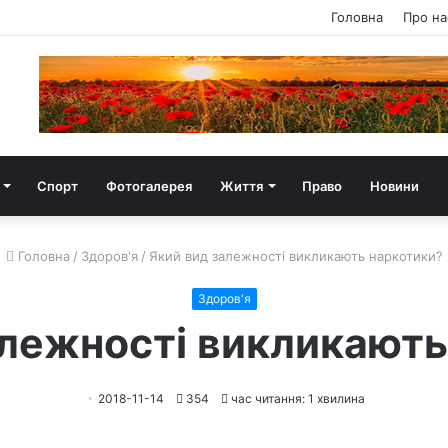
Головна
Про на
Спорт
Фотогалерея
Життя
Право
Новини
Головна
/
Здоров'я
/
Який вид залежності викликають наркотики?
Здоров'я
алежності викликають
2018-11-14
354
час читання: 1 хвилина