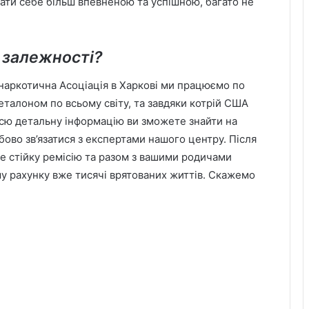
ати себе більш впевненою та успішною, багато не
 залежності?
наркотична Асоціація в Харкові ми працюємо по
 еталоном по всьому світу, та завдяки котрій США
Всю детальну інформацію ви зможете знайти на
обово зв’язатися з експертами нашого центру. Після
е стійку ремісію та разом з вашими родичами
му рахунку вже тисячі врятованих життів. Скажемо