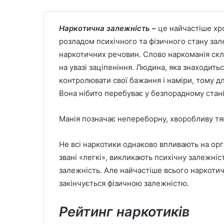
Наркотична залежність –
це найчастіше хр
розладом психічного та фізичного стану за
наркотичних речовин. Слово наркоманія скла
на увазі заціпеніння. Людина, яка знаходить
контролювати свої бажання і наміри, тому дл
Вона нібито перебуває у безпорадному стані
Манія позначає непереборну, хворобливу тя
Не всі наркотики однаково впливають на орга
звані «легкі», викликають психічну залежніс
залежність. Але найчастіше всього наркотич
закінчується фізичною залежністю.
Рейтинг наркотиків