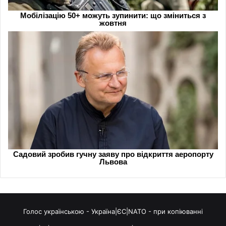
Голос українською - Україна|ЄС|NATO - при копіюванні