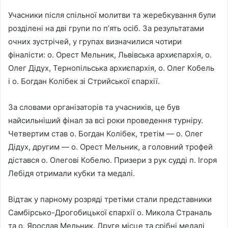
Учасники після спільної молитви та жеребкування були
розділені на дві групи по пʼять осіб. За результатами
очних зустрічей, у групах визначилися чотири
фіналісти: о. Орест Мельник, Львівська архиєпархія, о.
Олег Дідух, Тернопільська архиєпархія, о. Олег Кобель
і о. Богдан Колібек зі Стрийської єпархії.
За словами організаторів та учасників, це був
найсильніший фінал за всі роки проведення турніру.
Четвертим став о. Богдан Колібек, третім — о. Олег
Дідух, другим — о. Орест Мельник, а головний трофей
дістався о. Олегові Кобелю. Призери з рук судді п. Ігоря
Лебідя отримали кубки та медалі.
Відтак у парному розряді третіми стали представники
Самбірсько-Дрогобицької єпархії о. Микола Страналь
та о. Ярослав Мельник. Друге місце та срібні медалі