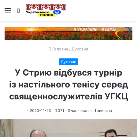
Меню
Пошук
Головна
/
Духовне
Духовне
У Стрию відбувся турнір
із настільного тенісу серед
священнослужителів УГКЦ
2023-11-23
371
час читання: 1 хвилина