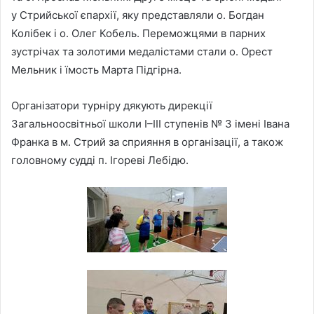
у Стрийської єпархії, яку представляли о. Богдан
Колібек і о. Олег Кобель. Переможцями в парних
зустрічах та золотими медалістами стали о. Орест
Мельник і їмость Марта Підгірна.
Організатори турніру дякують дирекції
Загальноосвітньої школи І–ІІІ ступенів № 3 імені Івана
Франка в м. Стрий за сприяння в організації, а також
головному судді п. Ігореві Лебідю.