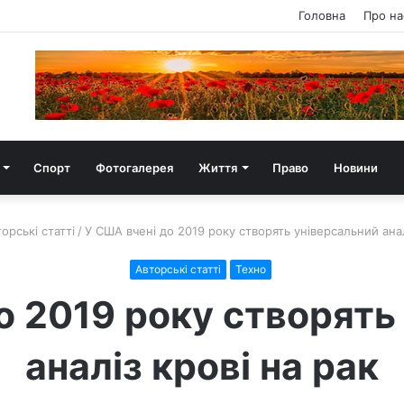
Головна
Про на
Спорт
Фотогалерея
Життя
Право
Новини
орські статті
/
У США вчені до 2019 року створять універсальний анал
Авторські статті
Техно
о 2019 року створять
аналіз крові на рак