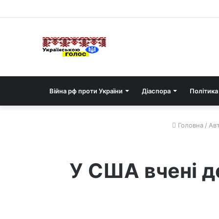
Війна рф проти України
Діаспора
Політика
Головна
/
Авт
У США вчені д