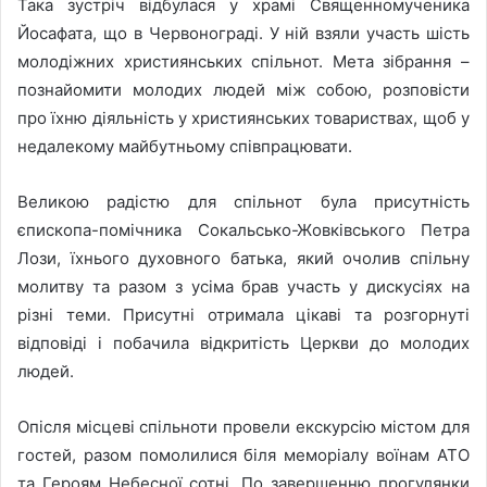
Така зустріч відбулася у храмі Священномученика
Йосафата, що в Червонограді. У ній взяли участь шість
молодіжних християнських спільнот. Мета зібрання –
познайомити молодих людей між собою, розповісти
про їхню діяльність у християнських товариствах, щоб у
недалекому майбутньому співпрацювати.
Великою радістю для спільнот була присутність
єпископа-помічника Сокальсько-Жовківського Петра
Лози, їхнього духовного батька, який очолив спільну
молитву та разом з усіма брав участь у дискусіях на
різні теми. Присутні отримала цікаві та розгорнуті
відповіді і побачила відкритість Церкви до молодих
людей.
Опісля місцеві спільноти провели екскурсію містом для
гостей, разом помолилися біля меморіалу воїнам АТО
та Героям Небесної сотні. По завершенню прогулянки