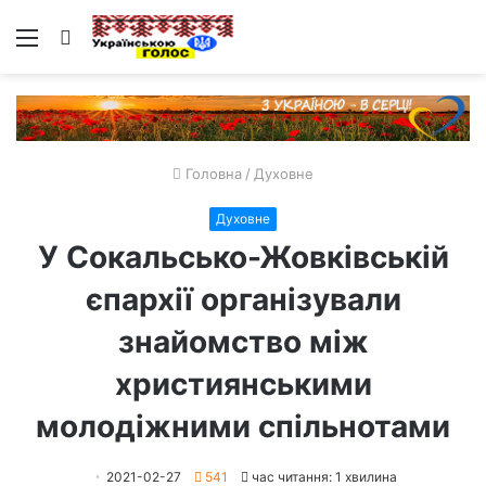
Меню
Пошук
Головна
/
Духовне
Духовне
У Сокальсько-Жовківській
єпархії організували
знайомство між
християнськими
молодіжними спільнотами
2021-02-27
541
час читання: 1 хвилина