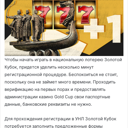
Чтобы начать играть в национальную лотерею Золотой
Кубок, придется уделить несколько минут
регистрационной процедуре. Беспокоиться не стоит,
поскольку она не займет много времени. Проходить
верификацию на первых порах и предоставлять
администрации казино Gold Cup свои паспортные
данные, банковские реквизиты не нужно.
Для прохождения регистрации в УНЛ Золотой Кубок
потребуется заполнить предложенные формы