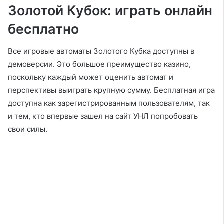
Золотой Кубок: играть онлайн
бесплатно
Все игровые автоматы Золотого Кубка доступны в
демоверсии. Это большое преимущество казино,
поскольку каждый может оценить автомат и
перспективы выиграть крупную сумму. Бесплатная игра
доступна как зарегистрированным пользователям, так
и тем, кто впервые зашел на сайт УНЛ попробовать
свои силы.