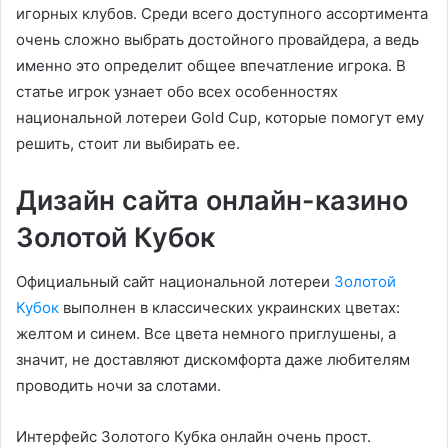
игорных клубов. Среди всего доступного ассортимента
очень сложно выбрать достойного провайдера, а ведь
именно это определит общее впечатление игрока. В
статье игрок узнает обо всех особенностях
национальной лотереи Gold Cup, которые помогут ему
решить, стоит ли выбирать ее.
Дизайн сайта онлайн-казино
Золотой Кубок
Официальный сайт национальной лотереи
Золотой
Кубок
выполнен в классических украинских цветах:
желтом и синем. Все цвета немного приглушены, а
значит, не доставляют дискомфорта даже любителям
проводить ночи за слотами.
Интерфейс Золотого Кубка онлайн очень прост.