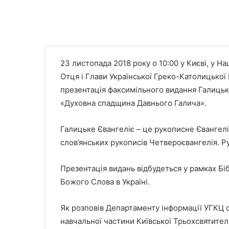
23 листопада 2018 року о 10:00 у Києві, у Н
Отця і Глави Української Греко-Католицько
презентація факсимільного видання Галицько
«Духовна спадщина Давнього Галича».
Галицьке Євангеліє – це рукописне Євангелі
слов’янських рукописів Четвероєвангелія. Р
Презентація видань відбудеться у рамках Бі
Божого Слова в Україні.
Як розповів Департаменту інформації УГКЦ о
навчальної частини Київської Трьохсвятитель