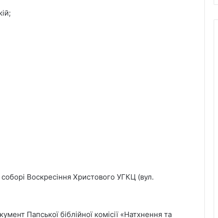
ій;
у соборі Воскресіння Христового УГКЦ (вул.
умент Папської біблійної комісії «Натхнення та