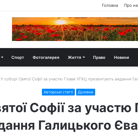
Головна
Про на
Спорт
Фотогалерея
Життя
Право
Новини
У соборі Святої Софії за участю Глави УГКЦ презентують видання Га
Авторські статті
Духовне
вятої Софії за участю
ання Галицького Єва