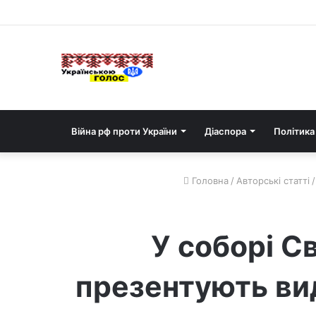
Війна рф проти України
Діаспора
Політика
Головна
/
Авторські статті
/
У соборі С
презентують вид