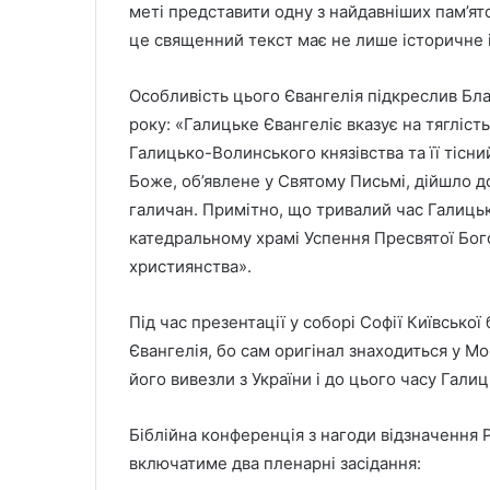
меті представити одну з найдавніших пам’ято
це священний текст має не лише історичне і
Особливість цього Євангелія підкреслив Бл
року: «Галицьке Євангеліє вказує на тяглість
Галицько-Волинського князівства та її тісни
Боже, об’явлене у Святому Письмі, дійшло д
галичан. Примітно, що тривалий час Галицьк
катедральному храмі Успення Пресвятої Бого
християнства».
Під час презентації у соборі Софії Київськ
Євангелія, бо сам оригінал знаходиться у М
його вивезли з України і до цього часу Гали
Біблійна конференція з нагоди відзначення 
включатиме два пленарні засідання: