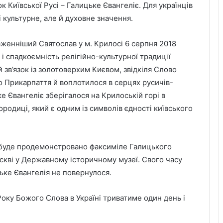
к Київської Русі – Галицьке Євангеліє. Для українців
 культурне, але й духовне значення.
аженніший Святослав у м. Крилосі 6 серпня 2018
 і спадкоємність релігійно-культурної традиції
й зв’язок із золотоверхим Києвом, звідкіля Слово
о Прикарпаття й воплотилося в серцях русичів-
е Євангеліє зберігалося на Крилоській горі в
родиці, який є одним із символів єдності київського
ої буде продемонстровано факсиміле Галицького
оскві у Державному історичному музеї. Свого часу
цьке Євангелія не повернулося.
Року Божого Слова в Україні триватиме один день і