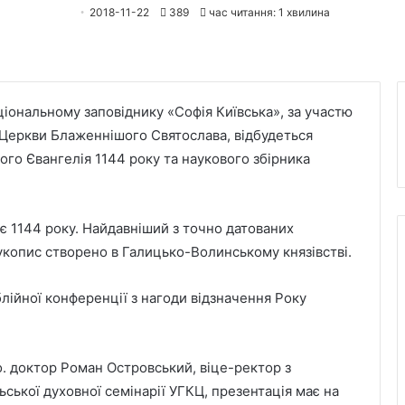
2018-11-22
389
час читання: 1 хвилина
аціональному заповіднику «Софія Київська», за участю
ї Церкви Блаженнішого Святослава, відбудеться
го Євангелія 1144 року та наукового збірника
є 1144 року. Найдавніший з точно датованих
укопис створено в Галицько-Волинському князівстві.
блійної конференції з нагоди відзначення Року
. доктор Роман Островський, віце-ректор з
ської духовної семінарії УГКЦ, презентація має на