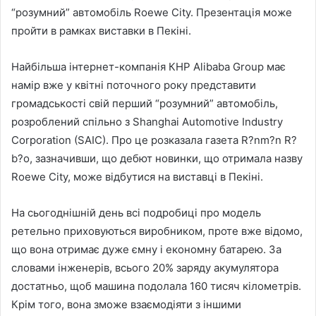
“розумний” автомобіль Roewe City. Презентація може
пройти в рамках виставки в Пекіні.
Найбільша інтернет-компанія КНР Alibaba Group має
намір вже у квітні поточного року представити
громадськості свій перший “розумний” автомобіль,
розроблений спільно з Shanghai Automotive Industry
Corporation (SAIC). Про це розказала газета R?nm?n R?
b?o, зазначивши, що дебют новинки, що отримала назву
Roewe City, може відбутися на виставці в Пекіні.
На сьогоднішній день всі подробиці про модель
ретельно приховуються виробником, проте вже відомо,
що вона отримає дуже ємну і економну батарею. За
словами інженерів, всього 20% заряду акумулятора
достатньо, щоб машина подолала 160 тисяч кілометрів.
Крім того, вона зможе взаємодіяти з іншими