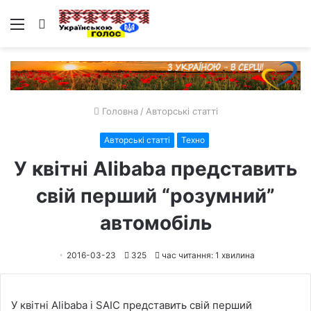
Меню
Пошук
Головна
/
Авторські статті
Авторські статті
Техно
У квітні Alibaba представить
свій перший “розумний”
автомобіль
2016-03-23
325
час читання: 1 хвилина
У квітні Alibaba і SAIC представить свій перший