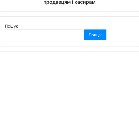
продавцям і касирам
Пошук
Пошук