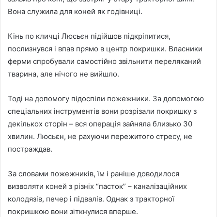
Вона служила для коней як годівниці.
Кінь по кличці Люсьєн підійшов підкріпитися,
послизнувся і впав прямо в центр покришки. Власники
ферми спробували самостійно звільнити переляканий
тварина, але нічого не вийшло.
Тоді на допомогу підоспіли пожежники. За допомогою
спеціальних інструментів вони розрізали покришку з
декількох сторін – вся операція зайняла близько 30
хвилин. Люсьєн, не рахуючи пережитого стресу, не
постраждав.
За словами пожежників, їм і раніше доводилося
визволяти коней з різніх “пасток” – каналізаційних
колодязів, печер і підвалів. Однак з тракторної
покришкою вони зіткнулися вперше.