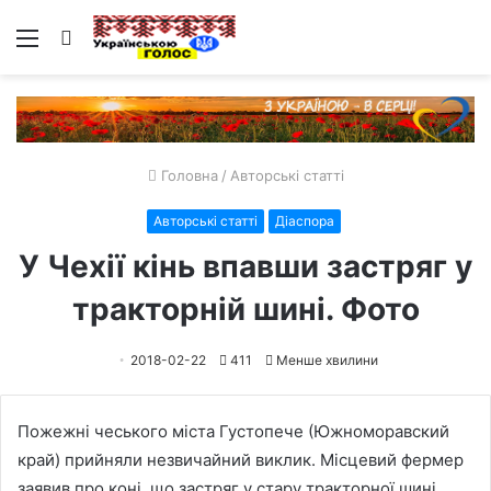
Меню
Пошук
Головна
/
Авторські статті
Авторські статті
Діаспора
У Чехії кінь впавши застряг у
тракторній шині. Фото
2018-02-22
411
Менше хвилини
Пожежні чеського міста Густопече (Южноморавский
край) прийняли незвичайний виклик. Місцевий фермер
заявив про коні, що застряг у стару тракторної шині.