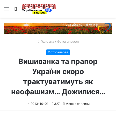
Меню
Пошук
Головна
/
Фотогалерея
Фотогалерея
Вишиванка та прапор
України скоро
трактуватимуть як
неофашизм… Дожилися…
2013-10-01
327
Менше хвилини