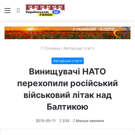
Меню
Пошук
Головна
/
Авторські статті
Авторські статті
Винищувачі НАТО
перехопили російський
військовий літак над
Балтикою
2015-05-11
335
Менше хвилини