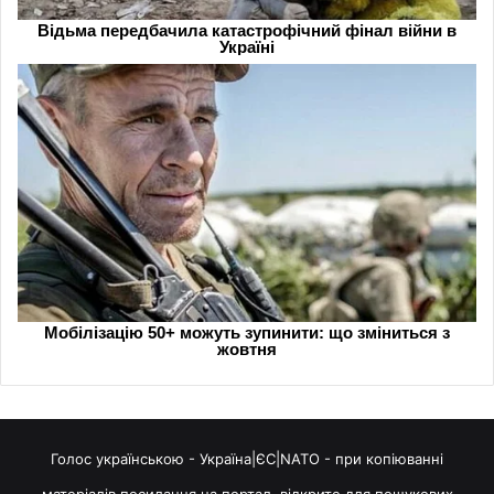
Голос українською - Україна|ЄС|NATO - при копіюванні
матеріалів посилання на портал, відкрите для пошукових