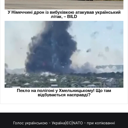
Голос українською - Україна|ЄС|NATO - при копіюванні