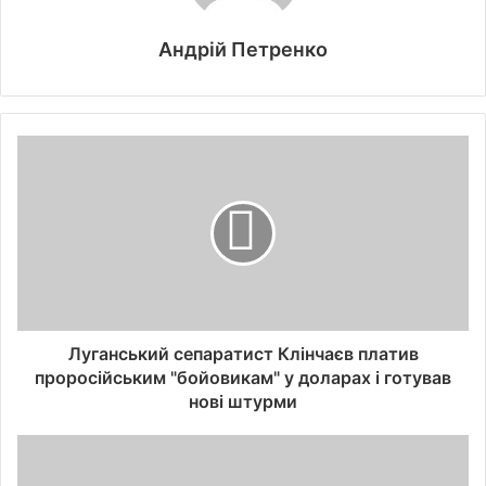
Андрій Петренко
Луганський сепаратист Клінчаєв платив
проросійським "бойовикам" у доларах і готував
нові штурми