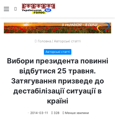
Меню
Пошук
Головна
/
Авторські статті
Авторські статті
Вибори президента повинні
відбутися 25 травня.
Затягування призведе до
дестабілізації ситуації в
країні
2014-03-11
328
Менше хвилини