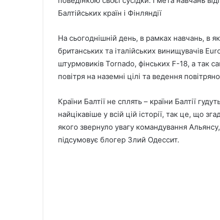
поведінкою своєї сусідки. І мета навчань ві
Балтійських країн і Фінляндії
На сьогоднішній день, в рамках навчань, в я
британських та італійських винищувачів Euro
штурмовиків Tornado, фінських F-18, а так с
повітря на наземні цілі та ведення повітрян
Країни Балтії не сплять – країни Балтії гуду
найцікавіше у всій цій історії, так це, що зг
якого звернуло увагу командування Альянсу,
підсумовує блогер
Злий Одессит.