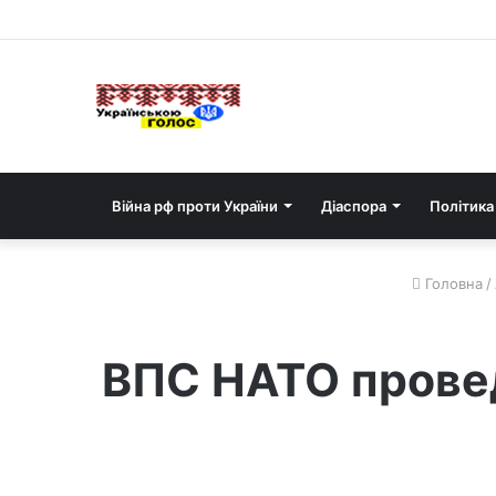
Війна рф проти України
Діаспора
Політика
Головна
/
ВПС НАТО проведу