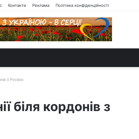
с
Контакти
Реклама
Політика конфіденційності
нів з Росією
ї біля кордонів з