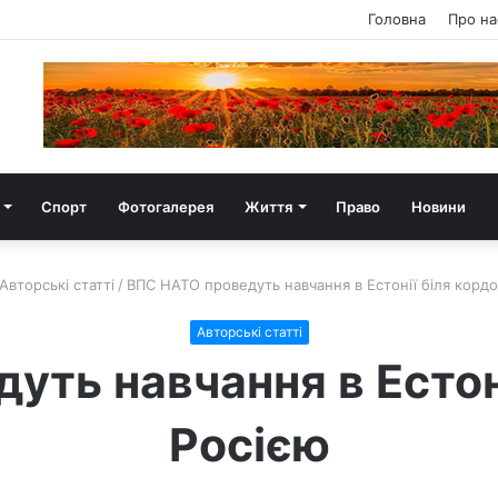
Головна
Про на
Спорт
Фотогалерея
Життя
Право
Новини
Авторські статті
/
ВПС НАТО проведуть навчання в Естонії біля кордо
Авторські статті
ть навчання в Естоні
Росією