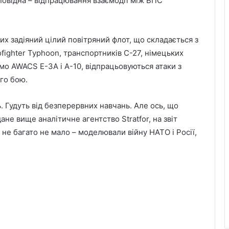
дповідна – відпрацювання взаємодії між ВПС
ких задіяний цілий повітряний флот, що складається з
fighter Typhoon, транспортників C-27, німецьких
амо AWACS E-3A і А-10, відпрацьовуються атаки з
ого бою.
ть. Гудуть від безперервних навчань. Але ось, що
адане вище аналітичне агентство Stratfor, на звіт
 не багато не мало – моделювали війну НАТО і Росії,