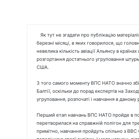
Як тут не згадати про публікацію матеріалів
березні місяці, в яких говорилося, що гол
невелика кількість авіації Альянсу в країн
розгортання достатнього угруповання штурмо
США.
З того самого моменту ВПС НАТО значно збіл
Балтії, оскільки до порад експертів на Заход
угруповання, розпочаті і навчання в даному р
Перший етап навчань ВПС НАТО пройде в пові
перетворилася на справжній полігон для тре
примітно, навчання пройдуть спільно з ВВС 