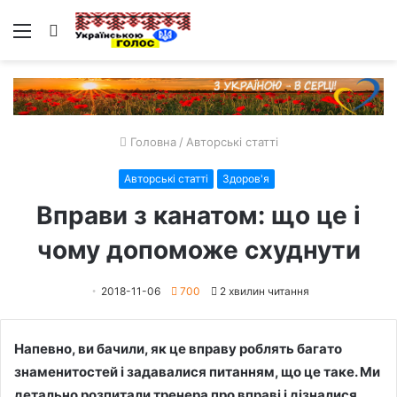
Меню
Пошук
Головна
/
Авторські статті
Авторські статті
Здоров'я
Вправи з канатом: що це і
чому допоможе схуднути
2018-11-06
700
2 хвилин читання
Напевно, ви бачили, як це вправу роблять багато
знаменитостей і задавалися питанням, що це таке. Ми
детально розпитали тренера про вправі і дізналися,