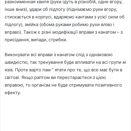
разноименная хвиля (руки ідуть в різнобій, одне вгору,
інше вниз), удари об підлогу (піднімаємо руки вгору,
стискається в корпусі, вдаряємо кантами з усієї сили об
підлогу), змійка (обома руками робимо рухи вліво і
вправо). Також є різні модифікації вправи з канатом – з
присідання, випади, стрибки.
Виконувати всі вправи з канатом слід з однаковою
швидкістю, так тренування буде впливати на всі групи м
язів. Проте варто пам ” ятати про те, що все має бути в
світові. Якщо раптом ви перестараєтеся з цією
вправою, то організм не буде отримувати позитивного
ефекту.