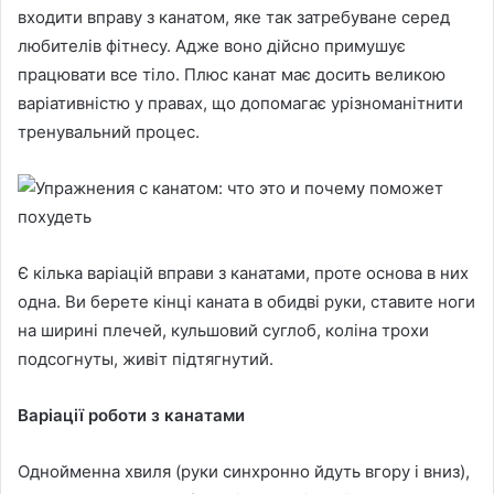
входити вправу з канатом, яке так затребуване серед
любителів фітнесу. Адже воно дійсно примушує
працювати все тіло. Плюс канат має досить великою
варіативністю у правах, що допомагає урізноманітнити
тренувальний процес.
Є кілька варіацій вправи з канатами, проте основа в них
одна. Ви берете кінці каната в обидві руки, ставите ноги
на ширині плечей, кульшовий суглоб, коліна трохи
подсогнуты, живіт підтягнутий.
Варіації роботи з канатами
Однойменна хвиля (руки синхронно йдуть вгору і вниз),