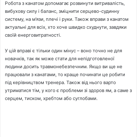
Робота з канатом допомагає розвинути витривалість,
вибухову силу і баланс, зміцнити серцево-судинну
систему, на м’язи, плечі і руки. Також вправи з канатом
актуальні для всіх, хто хоче швидко схуднути, завдяки
своїй енерговитратності.
У цій вправі є тільки один мінус – воно точно не для
новачків, так як може стати для непідготовленої
людини досить травмонебезпечним. Якщо ви ще не
працювали з канатами, то краще починати це робити
під керівництвом тренера. Також від нього варто
утриматися тім, у кого є проблеми зі здоров ям, а саме з
серцем, тиском, хребтом або суглобами.