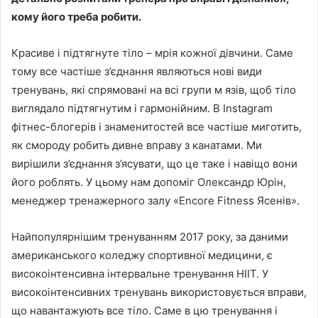
кому його треба робити.
Красиве і підтягнуте тіло – мрія кожної дівчини. Саме
тому все частіше з’єднання являються нові види
тренувань, які спрямовані на всі групи м язів, щоб тіло
виглядало підтягнутим і гармонійним. В Instagram
фітнес-блогерів і знаменитостей все частіше миготить,
як смороду робить дивне вправу з канатами. Ми
вирішили з’єднання з’ясувати, що це таке і навіщо вони
його роблять. У цьому нам допоміг Олександр Юрін,
менеджер тренажерного залу «Encore Fitness Ясенів».
Найпопулярнішим тренуванням 2017 року, за даними
американського коледжу спортивної медицини, є
високоінтенсивна інтервальне тренування HIIT. У
високоінтенсивних тренувань використовується вправи,
що навантажують все тіло. Саме в цю тренування і