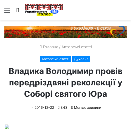
Меню
Пошук
Головна
/
Авторські статті
Авторські статті
Духовне
Владика Володимир провів
передріздвяні реколекції у
Соборі святого Юра
2016-12-22
343
Менше хвилини