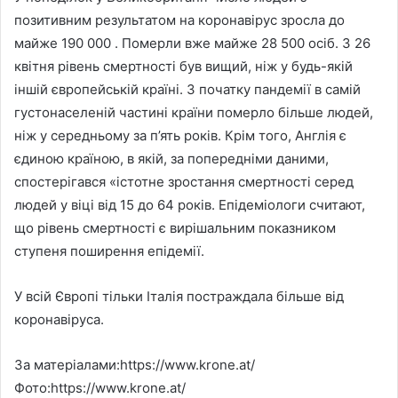
позитивним результатом на коронавірус зросла до
майже 190 000 . Померли вже майже 28 500 осіб. З 26
квітня рівень смертності був вищий, ніж у будь-якій
іншій європейській країні. З початку пандемії в самій
густонаселеній частині країни померло більше людей,
ніж у середньому за п’ять років. Крім того, Англія є
єдиною країною, в якій, за попередніми даними,
спостерігався «істотне зростання смертності серед
людей у віці від 15 до 64 років. Епідеміологи считают,
що рівень смертності є вирішальним показником
ступеня поширення епідемії.
У всій Європі тільки Італія постраждала більше від
коронавіруса.
За матеріалами:https://www.krone.at/
Фото:https://www.krone.at/