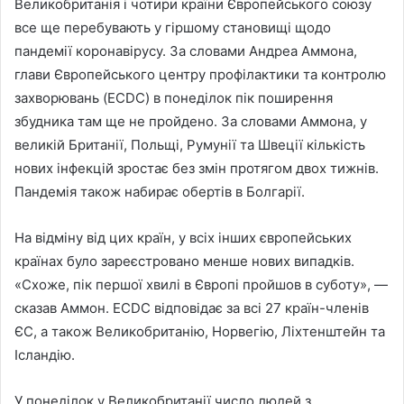
Великобританія і чотири країни Європейського союзу
все ще перебувають у гіршому становищі щодо
пандемії коронавірусу. За словами Андреа Аммона,
глави Європейського центру профілактики та контролю
захворювань (ECDC) в понеділок пік поширення
збудника там ще не пройдено. За словами Аммона, у
великій Британії, Польщі, Румунії та Швеції кількість
нових інфекцій зростає без змін протягом двох тижнів.
Пандемія також набирає обертів в Болгарії.
На відміну від цих країн, у всіх інших європейських
країнах було зареєстровано менше нових випадків.
«Схоже, пік першої хвилі в Європі пройшов в суботу», —
сказав Аммон. ECDC відповідає за всі 27 країн-членів
ЄС, а також Великобританію, Норвегію, Ліхтенштейн та
Ісландію.
У понеділок у Великобританії число людей з