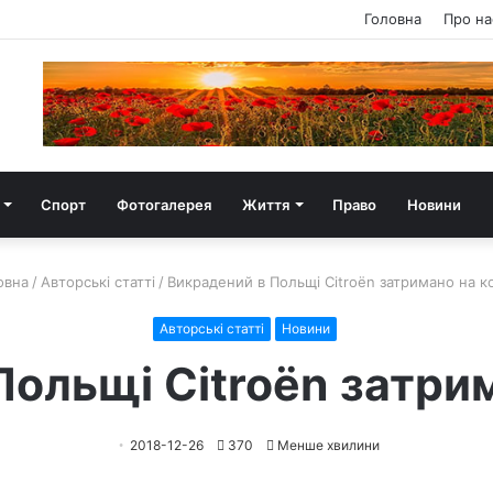
Головна
Про на
Спорт
Фотогалерея
Життя
Право
Новини
овна
/
Авторські статті
/
Викрадений в Польщі Citroën затримано на к
Авторські статті
Новини
Польщі Citroën затрим
2018-12-26
370
Менше хвилини