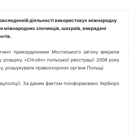
овсякденній діяльності використовує міжнародну
ти міжнародних злочинців, шахраїв, викрадені
нтів.
егині» прикордонники Мостиського загону викрили
 розшуку. «Citroën» польської реєстрації 2008 року
їну, розшукували правоохоронні органи Польщі.
Нацполіції. За даним фактом поінформовано Укрбюро