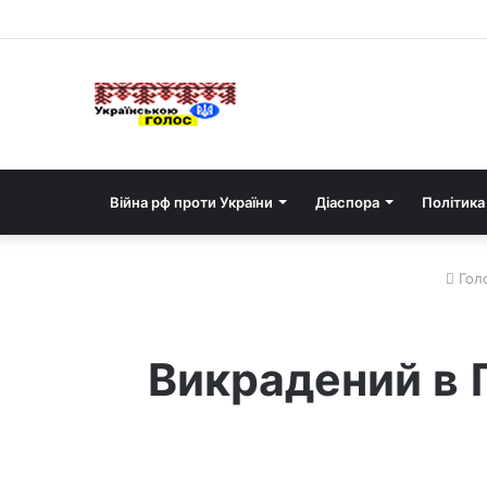
Війна рф проти України
Діаспора
Політика
Гол
Викрадений в 