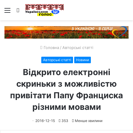
Меню
Пошук
Головна
/
Авторські статті
Авторські статті
Новини
Відкрито електронні
скриньки з можливістю
привітати Папу Франциска
різними мовами
2016-12-15
353
Менше хвилини