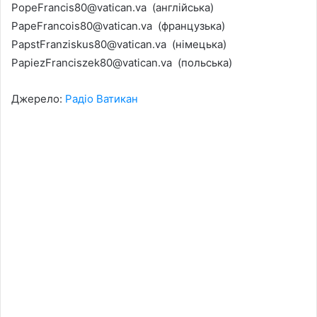
PopeFrancis80@vatican.va (англійська)
PapeFrancois80@vatican.va (французька)
PapstFranziskus80@vatican.va (німецька)
PapiezFranciszek80@vatican.va (польська)
Джерело:
Радіо Ватикан