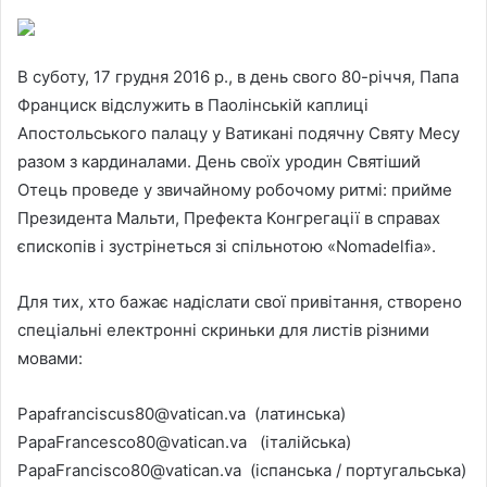
В суботу, 17 грудня 2016 р., в день свого 80-річчя, Папа
Франциск відслужить в Паолінській каплиці
Апостольського палацу у Ватикані подячну Святу Месу
разом з кардиналами. День своїх уродин Святіший
Отець проведе у звичайному робочому ритмі: прийме
Президента Мальти, Префекта Конгрегації в справах
єпископів і зустрінеться зі спільнотою «Nomadelfia».
Для тих, хто бажає надіслати свої привітання, створено
спеціальні електронні скриньки для листів різними
мовами:
Papafranciscus80@vatican.va (латинська)
PapaFrancesco80@vatican.va (італійська)
PapaFrancisco80@vatican.va (іспанська / португальська)