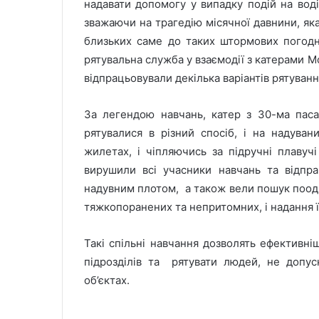
надавати допомогу у випадку подій на воді
зважаючи на трагедію місячної давнини, яка
близьких саме до таких штормових погодн
рятувальна служба у взаємодії з катерами
відпрацьовували декілька варіантів рятуванн
За легендою навчань, катер з 30-ма пас
рятувалися в різний спосіб, і на надуван
жилетах, і чіпляючись за підручні плавуч
вирушили всі учасники навчань та відпр
надувним плотом, а також вели пошук поодин
тяжкопоранених та непритомних, і надання 
Такі спільні навчання дозволять ефективн
підрозділів та рятувати людей, не допу
об’єктах.