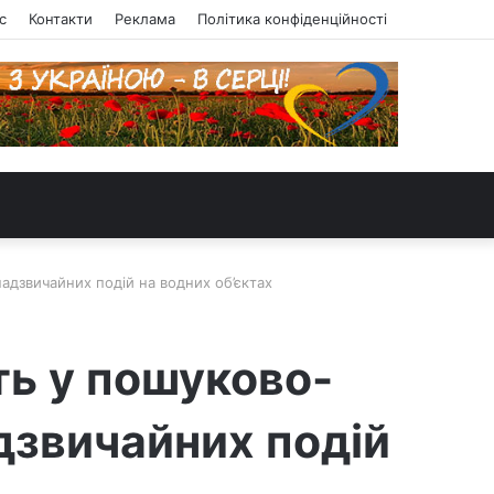
с
Контакти
Реклама
Політика конфіденційності
надзвичайних подій на водних об’єктах
ть у пошуково-
адзвичайних подій