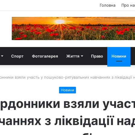
Головна
Про на
Спорт
Фотогалерея
Життя
Право
Новини
нники взяли участь у пошуково-рятувальних навчаннях з ліквідації 
Новини
рдонники взяли учас
аннях з ліквідації н