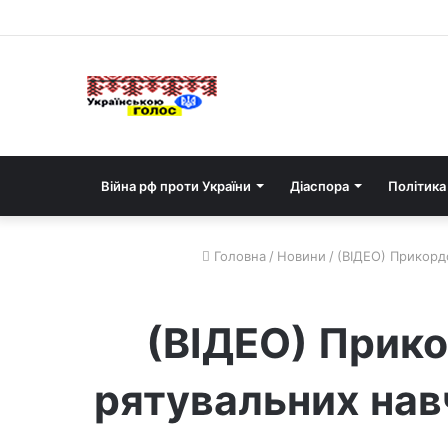
Війна рф проти України
Діаспора
Політика
Головна
/
Новини
/
(ВІДЕО) Прикордо
(ВІДЕО) Прико
рятувальних навч