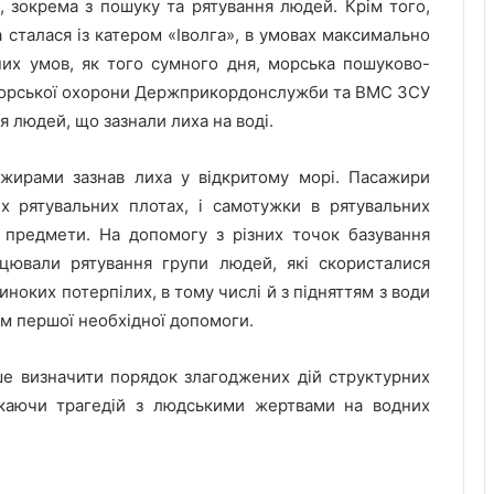
, зокрема з пошуку та рятування людей. Крім того,
 сталася із катером «Іволга», в умовах максимально
их умов, як того сумного дня, морська пошуково-
 Морської охорони Держприкордонслужби та ВМС ЗСУ
я людей, що зазнали лиха на воді.
ажирами зазнав лиха у відкритому морі. Пасажири
их рятувальних плотах, і самотужки в рятувальних
і предмети. На допомогу з різних точок базування
ацювали рятування групи людей, які скористалися
оких потерпілих, в тому числі й з підняттям з води
їм першої необхідної допомоги.
іше визначити порядок злагоджених дій структурних
скаючи трагедій з людськими жертвами на водних