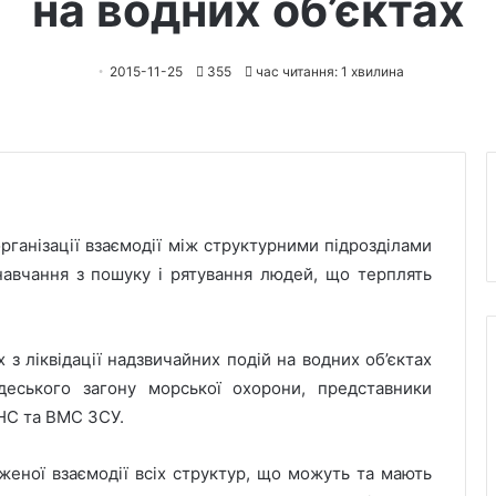
на водних об’єктах
2015-11-25
355
час читання: 1 хвилина
ганізації взаємодії між структурними підрозділами
навчання з пошуку і рятування людей, що терплять
з ліквідації надзвичайних подій на водних об’єктах
еського загону морської охорони, представники
НС та ВМС ЗСУ.
еної взаємодії всіх структур, що можуть та мають