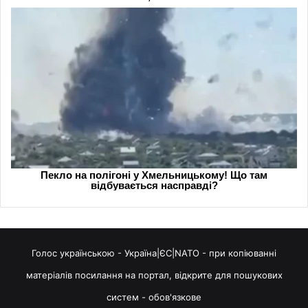
Голос українською - Україна|ЄС|NATO - при копіюванні
матеріалів посилання на портал, відкрите для пошукових
систем - обов'язкове