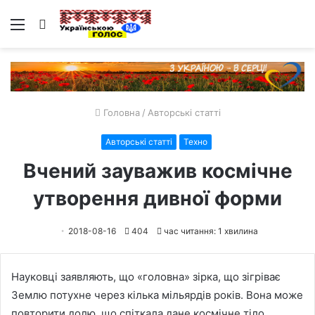
Меню
Пошук
Головна
/
Авторські статті
Авторські статті
Техно
Вчений зауважив космічне
утворення дивної форми
2018-08-16
404
час читання: 1 хвилина
Науковці заявляють, що «головна» зірка, що зігріває
Землю потухне через кілька мільярдів років. Вона може
повторити долю, що спіткала дане космічне тіло.