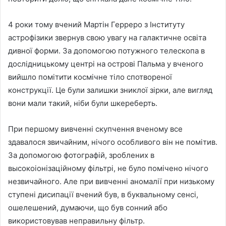
4 роки тому вчений Мартін Герреро з Інституту
астрофізики звернув свою увагу на галактичне освіта
дивної форми. За допомогою потужного телескопа в
дослідницькому центрі на острові Пальма у вченого
вийшло помітити космічне тіло спотвореної
конструкції. Це були залишки зниклої зірки, але вигляд
вони мали такий, ніби були шкереберть.
При першому вивченні скупчення вченому все
здавалося звичайним, нічого особливого він не помітив.
За допомогою фотографій, зроблених в
высокоіонізаційному фільтрі, не було помічено нічого
незвичайного. Але при вивченні аномалії при низькому
ступені дисипації вчений був, в буквальному сенсі,
ошелешений, думаючи, що був сонний або
використовував неправильну фільтр.