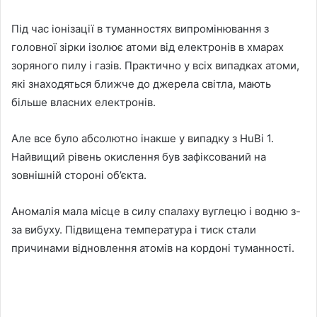
Під час іонізації в туманностях випромінювання з
головної зірки ізолює атоми від електронів в хмарах
зоряного пилу і газів. Практично у всіх випадках атоми,
які знаходяться ближче до джерела світла, мають
більше власних електронів.
Але все було абсолютно інакше у випадку з HuBi 1.
Найвищий рівень окислення був зафіксований на
зовнішній стороні об’єкта.
Аномалія мала місце в силу спалаху вуглецю і водню з-
за вибуху. Підвищена температура і тиск стали
причинами відновлення атомів на кордоні туманності.