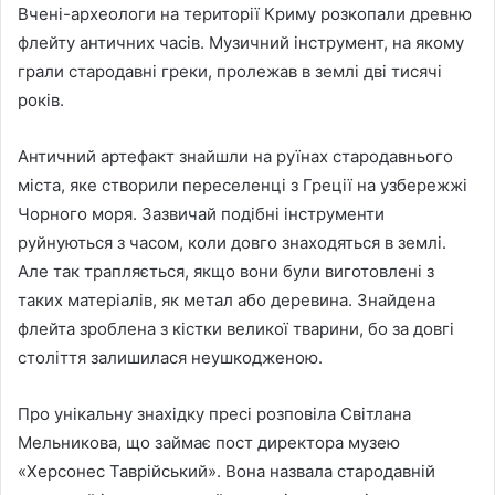
Вчені-археологи на території Криму розкопали древню
флейту античних часів. Музичний інструмент, на якому
грали стародавні греки, пролежав в землі дві тисячі
років.
Античний артефакт знайшли на руїнах стародавнього
міста, яке створили переселенці з Греції на
узбережжі
Чорного моря. Зазвичай подібні інструменти
руйнуються з часом, коли довго знаходяться в землі.
Але так трапляється, якщо вони були виготовлені з
таких матеріалів, як метал або деревина. Знайдена
флейта зроблена з кістки великої тварини, бо за довгі
століття залишилася неушкодженою.
Про унікальну знахідку пресі розповіла Світлана
Мельникова, що займає пост директора музею
«Херсонес Таврійський». Вона назвала стародавній