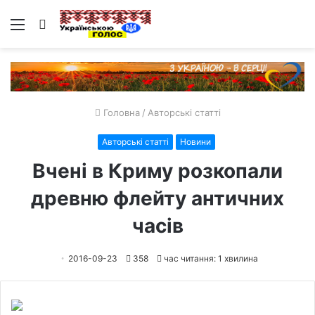
Меню
Пошук
Головна
/
Авторські статті
Авторські статті
Новини
Вчені в Криму розкопали
древню флейту античних
часів
2016-09-23
358
час читання: 1 хвилина