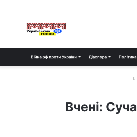
Війна рф проти України
Діаспора
Політика
Вчені: Суч