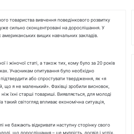
ого товариства вивчення поведінкового розвитку
 дуже сильно сконцентровані на дорослішання. У
ох американських вищих навчальних закладів.
 і жіночої статі, а також тих, кому було за 20 років
роках. Учасникам опитування було необхідно
 підтвердити або спростувати твердження, як «я
й, що я не маленький». Фахівці зробили висновок,
ніж їхні старші товариші. Виявляється, для молоді
 такий світогляд впливає економічна ситуація,
і не бажають відкривати наступну сторінку свого
оді, що дорослішання – це мудрість, досвід і успіх.