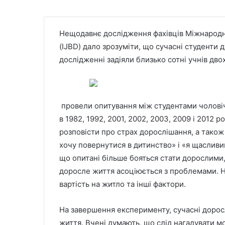
Нещодавнє дослідження фахівців Міжнародн
(IJBD) дало зрозуміти, що сучасні студенти
дослідженні задіяли близько сотні учнів дв
провели опитування між студентами чоловічої
в 1982, 1992, 2001, 2002, 2003, 2009 і 2012 
розповісти про страх дорослішання, а також
хочу повернутися в дитинство» і «я щасливи
що опитані більше бояться стати дорослими, 
доросле життя асоціюється з проблемами. На
вартість на житло та інші фактори.
На завершення експерименту, сучасні доросл
життя. Вчені думають, що слід нагадувати мол