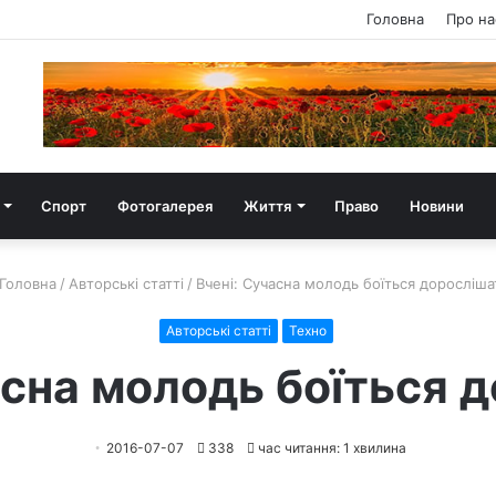
Головна
Про на
Спорт
Фотогалерея
Життя
Право
Новини
Головна
/
Авторські статті
/
Вчені: Сучасна молодь боїться доросліша
Авторські статті
Техно
асна молодь боїться 
2016-07-07
338
час читання: 1 хвилина