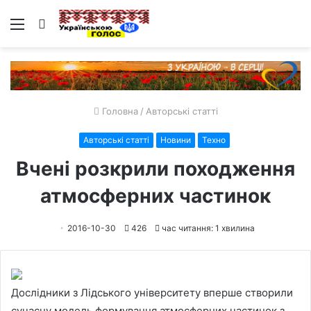
Меню
Пошук
Головна
/
Авторські статті
Авторські статті
Новини
Техно
Вчені розкрили походження
атмосферних частинок
2016-10-30
426
час читання: 1 хвилина
Дослідники з Лідського університету вперше cтворили
сучасну модель формування атмосферних частинок з