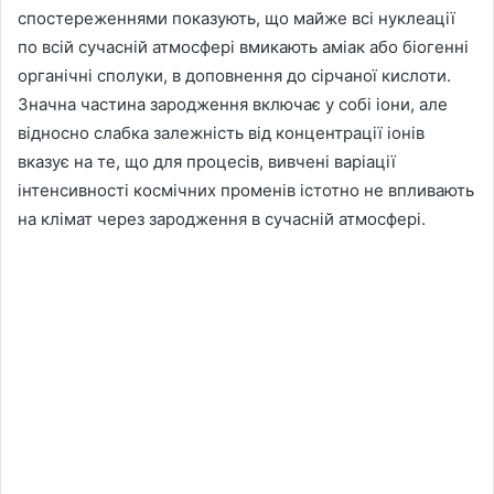
спостереженнями показують, що майже всі нуклеації
по всій сучасній атмосфері вмикають аміак або біогенні
органічні сполуки, в доповнення до сірчаної кислоти.
Значна частина зародження включає у собі іони, але
відносно слабка залежність від концентрації іонів
вказує на те, що для процесів, вивчені варіації
інтенсивності космічних променів істотно не впливають
на клімат через зародження в сучасній атмосфері.